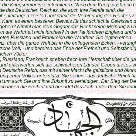
r die Kriegsereignisse informieren. Nach dem Kriegsausbruch 
de des Deutschen Reiches, die auch Ihre Feinde sind, die
henleitungen zerstört und damit die Verbindung des Reiches 
. Kann es einen besseren Beweis für das schlechte Gewissen 
“ geben? Nimmt man dem Gegner das Recht seine Meinung zu ä
 die Wahrheit nicht fürchtet? In der Tat fürchten England und 
ten Russland und Frankreich die Wahrheit. Sie legten einen
z, über die ganze Welt bis in die entlegensten Ecken, - verung
sche Volk - und bereiten das Ende der Freiheit und Selbständig
lichen Völker.
 Russland, Frankreich streben frech ihre Herrschaft über die g
 und unterwerfen sich die schwächeren Länder. Gegen dieses 
s Deutsche Reich, das mit seiner Macht die geistliche und öko
ung eurer Völker unterstützt. Sie sehen - das deutsche Reich ha
t um auch Sie und Ihre Zukunft zu verteidigen. Der Sieg der D
uch Ihnen die Freiheit und beendet das Joch, unter dem Sie leid