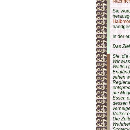
Nachrich
Sie wur
herausg
Halbmon
handges
In der e
Das Ziel
Sie, die
Wir wiss
Waffen g
Englände
sehen w
Regierun
entsprec
die Mögl
Essen en
dessen h
verneig
Völker e
Die Zeit
Wahrheit
Schrecke