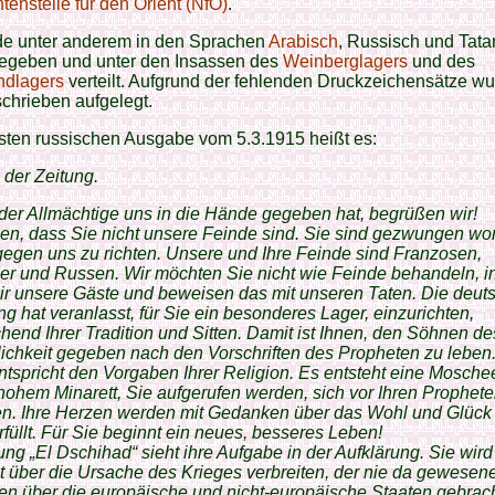
tenstelle für den Orient (NfO)
.
de unter anderem in den Sprachen
Arabisch
, Russisch und Tata
egeben und unter den Insassen des
Weinberglagers
und des
dlagers
verteilt. Aufgrund der fehlenden Druckzeichensätze wu
chrieben aufgelegt.
rsten russischen Ausgabe vom 5.3.1915 heißt es:
 der Zeitung.
 der Allmächtige uns in die Hände gegeben hat, begrüßen wir!
en, dass Sie nicht unsere Feinde sind. Sie sind gezwungen wo
egen uns zu richten. Unsere und Ihre Feinde sind Franzosen,
r und Russen. Wir möchten Sie nicht wie Feinde behandeln, i
ir unsere Gäste und beweisen das mit unseren Taten. Die deut
g hat veranlasst, für Sie ein besonderes Lager, einzurichten,
hend Ihrer Tradition und Sitten. Damit ist Ihnen, den Söhnen de
ichkeit gegeben nach den Vorschriften des Propheten zu leben.
tspricht den Vorgaben Ihrer Religion. Es entsteht eine Mosche
ohem Minarett, Sie aufgerufen werden, sich vor Ihren Prophete
en. Ihre Herzen werden mit Gedanken über das Wohl und Glück 
rfüllt. Für Sie beginnt ein neues, besseres Leben!
ung „El Dschihad“ sieht ihre Aufgabe in der Aufklärung. Sie wird
 über die Ursache des Krieges verbreiten, der nie da gewesen
n über die europäische und nicht-europäische Staaten gebrach