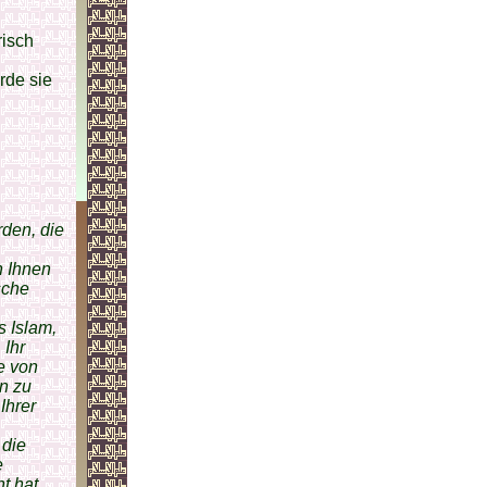
risch
rde sie
rden, die
n Ihnen
sche
s Islam,
 Ihr
e von
n zu
Ihrer
 die
e
t hat