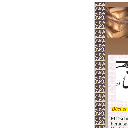
.
Bücher 
El Dschi
herausg