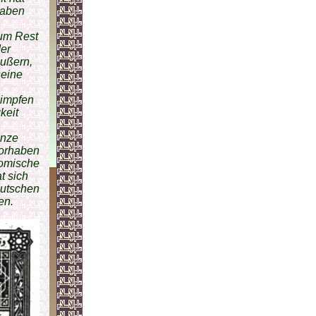
haben
zum Rest
der
ußern,
seine
limpfen
keit
anze
Vorhaben
nomische
t sich
eutschen
en.