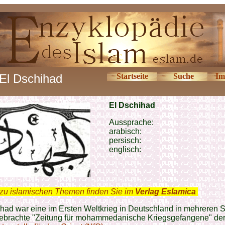
El Dschihad
Startseite
Suche
Im
El Dschihad
Aussprache:
arabisch:
persisch:
englisch:
zu islamischen Themen finden Sie im
Verlag Eslamica
.
had war eine im Ersten Weltkrieg in Deutschland in mehreren 
ebrachte "Zeitung für mohammedanische Kriegsgefangene" de