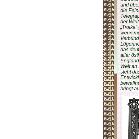
und übe
die Fein
Telegrap
der Welt
„Troika
wenn man
Verbünde
Lügennet
das deut
aller öst
England,
Welt an
steht da
Entwickl
bewaffne
bringt a