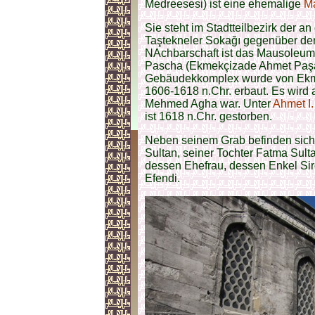
Medreesesi) ist eine ehemalige
M
Sie steht im Stadtteilbezirk der a
Taştekneler Sokağı gegenüber de
NAchbarschaft ist das Mausoleum
Pascha (Ekmekçizade Ahmet Paşa
Gebäudekkomplex wurde von Ekm
1606-1618 n.Chr. erbaut. Es wird
Mehmed Agha war. Unter
Ahmet I.
ist 1618 n.Chr. gestorben.
Neben seinem Grab befinden sich
Sultan, seiner Tochter Fatma Sult
dessen Ehefrau, dessen Enkel Si
Efendi.