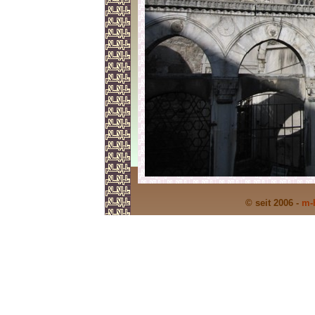
© seit 2006 -
m-