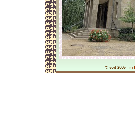
© seit 2006 -
m-