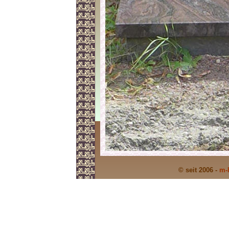
© seit 2006 -
m-