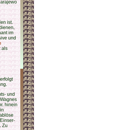
Sarajewo
en ist.
dienen,
nant im
sive und
n
 als
erfolgt
ung.
ts- und
d Wagnes
r. hinein
in
hablöse
Einser-
. Zu