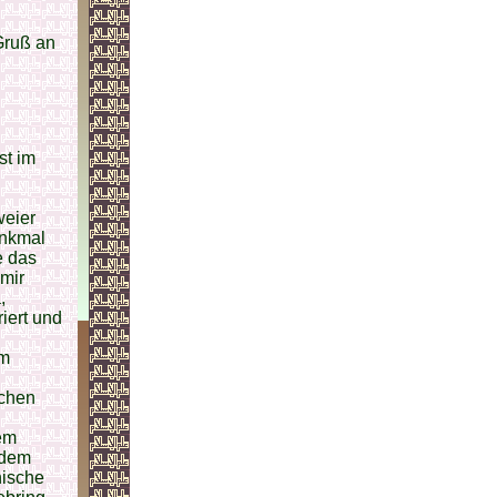
Gruß an
st im
weier
enkmal
e das
mir
,
iert und
im
schen
nem
 dem
nische