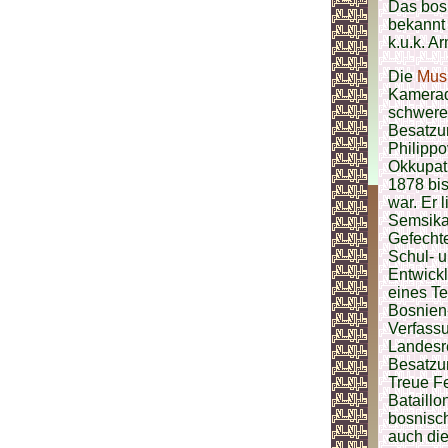
Das bosn
bekannt 
k.u.k. A
Die
Mus
Kamerads
schwere
Besatzun
Philippo
Okkupati
1878 bis
war. Er 
Semsika
Gefechte
Schul- u
Entwickl
eines T
Bosnien
Verfass
Landesr
Besatzu
Treue F
Bataill
bosnisch
auch die