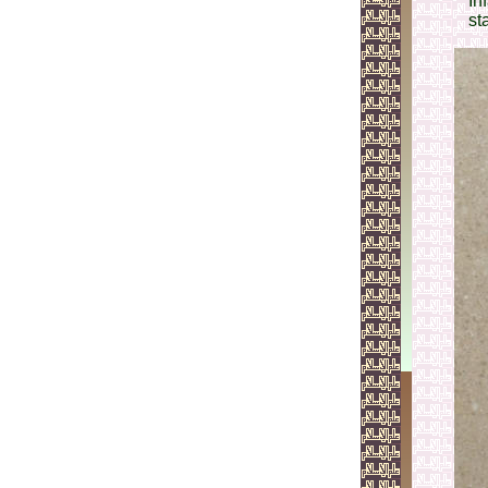
In
st