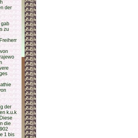
ch
en der
s gab
s zu
Freiherr
 von
arajewo
n
were
iges
athie
von
g der
en k.u.k
 Diese
n die
1902
e 1 bis