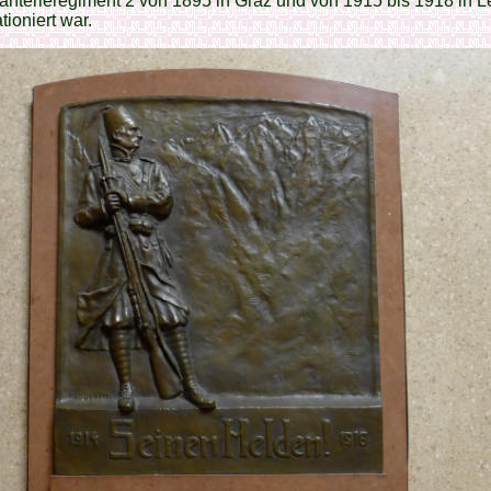
fanterieregiment 2 von 1895 in Graz und von 1915 bis 1918 in L
ationiert war.