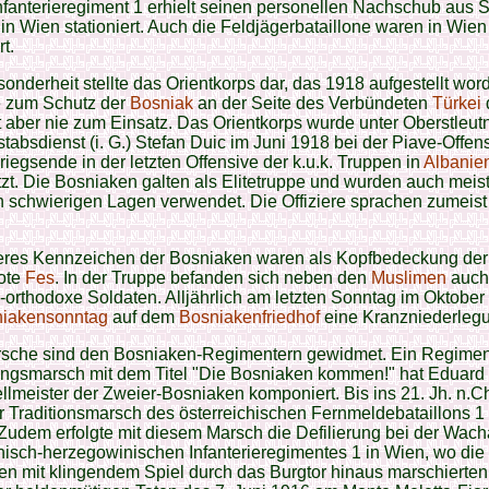
nfanterieregiment 1 erhielt seinen personellen Nachschub aus 
in Wien stationiert. Auch die Feldjägerbataillone waren in Wien
rt.
onderheit stellte das Orientkorps dar, das 1918 aufgestellt word
e zum Schutz der
Bosniak
an der Seite des Verbündeten
Türkei
 aber nie zum Einsatz. Das Orientkorps wurde unter Oberstleut
tabsdienst (i. G.) Stefan Duic im Juni 1918 bei der Piave-Offen
iegsende in der letzten Offensive der k.u.k. Truppen in
Albanie
zt. Die Bosniaken galten als Elitetruppe und wurden auch meist
n schwierigen Lagen verwendet. Die Offiziere sprachen zumeist
res Kennzeichen der Bosniaken waren als Kopfbedeckung der
rote
Fes
. In der Truppe befanden sich neben den
Muslimen
auch
-orthodoxe Soldaten. Alljährlich am letzten Sonntag im Oktober 
iakensonntag
auf dem
Bosniakenfriedhof
eine Kranzniederleg
rsche sind den Bosniaken-Regimentern gewidmet. Ein Regimen
rungsmarsch mit dem Titel "Die Bosniaken kommen!" hat Eduar
llmeister der Zweier-Bosniaken komponiert. Bis ins 21. Jh. n.Ch
er Traditionsmarsch des österreichischen Fernmeldebataillons 1 
 Zudem erfolgte mit diesem Marsch die Defilierung bei der Wac
isch-herzegowinischen Infanterieregimentes 1 in Wien, wo die 
n mit klingendem Spiel durch das Burgtor hinaus marschierten