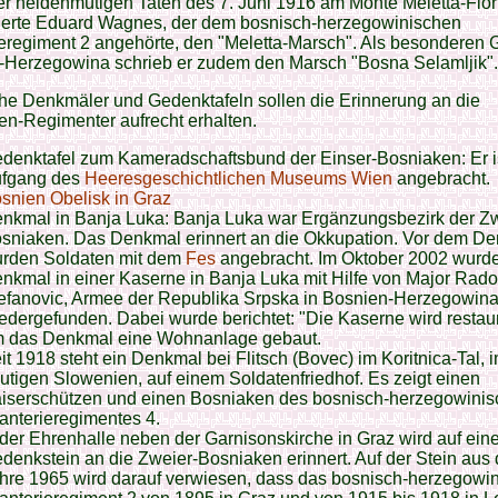
r heldenmütigen Taten des 7. Juni 1916 am Monte Meletta-Fior
erte Eduard Wagnes, der dem bosnisch-herzegowinischen
ieregiment 2 angehörte, den "Meletta-Marsch". Als besonderen 
-Herzegowina schrieb er zudem den Marsch "Bosna Selamljik".
he Denkmäler und Gedenktafeln sollen die Erinnerung an die
n-Regimenter aufrecht erhalten.
denktafel zum Kameradschaftsbund der Einser-Bosniaken: Er i
fgang des
Heeresgeschichtlichen Museums Wien
angebracht.
snien Obelisk in Graz
nkmal in Banja Luka: Banja Luka war Ergänzungsbezirk der Z
sniaken. Das Denkmal erinnert an die Okkupation. Vor dem D
rden Soldaten mit dem
Fes
angebracht. Im Oktober 2002 wurd
nkmal in einer Kaserne in Banja Luka mit Hilfe von Major Rado
efanovic, Armee der Republika Srpska in Bosnien-Herzegowina
edergefunden. Dabei wurde berichtet: "Die Kaserne wird restaur
 das Denkmal eine Wohnanlage gebaut.
it 1918 steht ein Denkmal bei Flitsch (Bovec) im Koritnica-Tal, 
utigen Slowenien, auf einem Soldatenfriedhof. Es zeigt einen
iserschützen und einen Bosniaken des bosnisch-herzegowini
fanterieregimentes 4.
 der Ehrenhalle neben der Garnisonskirche in Graz wird auf ei
denkstein an die Zweier-Bosniaken erinnert. Auf der Stein aus
hre 1965 wird darauf verwiesen, dass das bosnisch-herzegowi