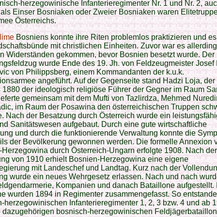
isch-herzegowinische Infanterieregimenter Nr. 1 und Nr. 2, au
als Einser Bosniaken oder Zweier Bosniaken waren Elitetrupp
rmee Österreichs.
lime
Bosniens konnte ihre Riten problemlos praktizieren und e
chaftsbünde mit christlichen Einheiten. Zuvor war es allerding
n Widerständen gekommen, bevor Bosnien besetzt wurde. Der
gsfeldzug wurde Ende des 19. Jh. von Feldzeugmeister Josef 
vic von Philippsberg, einem Kommandanten der k.u.k.
onsarmee angeführt. Auf der Gegenseite stand Hadzi Loja, der
 1880 der ideologisch religiöse Führer der Gegner im Raum S
lieferte gemeinsam mit dem Mufti von Tazlirdza, Mehmed Nuredi
dic, im Raum der Posawina den österreichischen Truppen sch
. Nach der Besatzung durch Österreich wurde ein leistungsfäh
nd Sanitätswesen aufgebaut. Durch eine gute wirtschaftliche
ung und durch die funktionierende Verwaltung konnte die Symp
eils der Bevölkerung gewonnen werden. Die formelle Annexion 
-Herzegowina durch Österreich-Ungarn erfolgte 1908. Nach der
ung von 1910 erhielt Bosnien-Herzegowina eine eigene
egierung mit Landeschef und Landtag. Kurz nach der Vollendun
ng wurde ein neues Wehrgesetz erlassen. Nach und nach wurd
eldgendarmerie, Kompanien und danach Bataillone aufgestellt.
one wurden 1894 in Regimenter zusammengefasst. So entstande
-herzegowinischen Infanterieregimenter 1, 2, 3 bzw. 4 und ab 
 dazugehörigen bosnisch-herzegowinischen Feldjägerbataillon