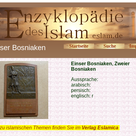
ser Bosniaken
Startseite
Suche
Im
Einser Bosniaken, Zweier
Bosniaken
Aussprache:
arabisch:
persisch:
englisch: r
zu islamischen Themen finden Sie im
Verlag Eslamica
.