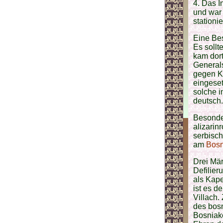
4. Das I
und war 
stationie
Eine Bes
Es sollt
kam dort
Generals
gegen Kr
eingeset
solche i
deutsch.
Besonde
alizarin
serbisch
am
Bosn
Drei Mä
Defilie
als Kape
ist es d
Villach.
des bosn
Bosniake