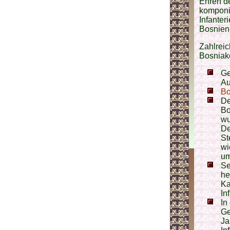
Ehren de
komponi
Infanter
Bosnien
Zahlreic
Bosniake
Ge
Au
Bo
De
Bo
wu
De
St
wi
um
Se
he
Ka
In
In
Ge
Ja