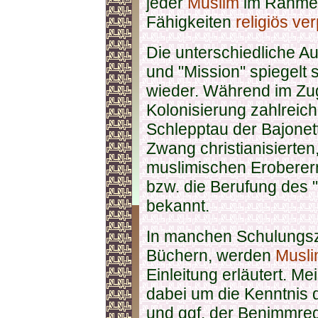
jeder
Muslim
im Rahmen
Fähigkeiten
religiös ver
Die unterschiedliche A
und "Mission" spiegelt 
wieder. Während im Zu
Kolonisierung zahlreich
Schlepptau der Bajonett
Zwang christianisierten,
muslimischen Eroberern
bzw. die Berufung des "
bekannt.
In manchen Schulungsz
Büchern, werden
Musl
Einleitung erläutert. Me
dabei um die Kenntnis 
und ggf. der Benimmre