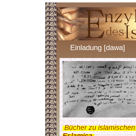
Einladung [dawa]
.
Bücher zu islamischen
Eslamica
.