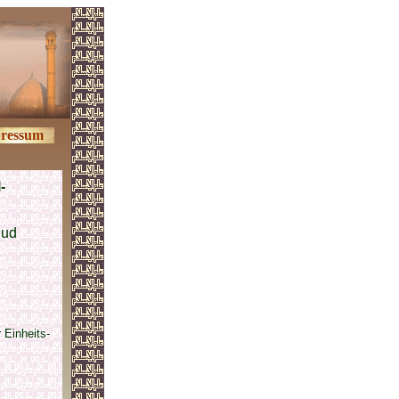
ressum
-
uud
 Einheits-