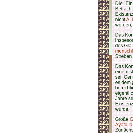
Die "Ein
Betrach
Existenz
nicht
AL
worden, 
Das Konz
insbeso
des Gla
menschl
Streben
Das Konz
einem s
sei. Gen
es dem
berechti
eigentli
Jahre se
Existen
wurde.
Große
G
Ayatoll
Zunächst