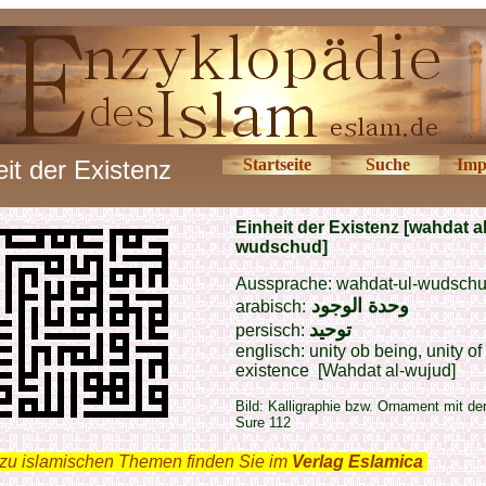
eit der Existenz
Startseite
Suche
Imp
Einheit der Existenz [
wahdat al
wudschud
]
Aussprache: wahdat-ul-wudsch
وحدة الوجود
arabisch:
توحيد
persisch:
englisch: unity ob being,
unity of
existence
[
Wahdat al-wujud]
Bild: Kalligraphie bzw. Ornament mit der
Sure 112
zu islamischen Themen finden Sie im
Verlag Eslamica
.