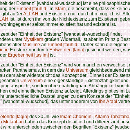
heit der Existenz" [wahdat al-wudschud] ist eine philosophisch
tung der
Einheit [tauhid]
im
Islam
, die beschreibt, dass es keine
 gibt außer
ALLAH
und Existieren nur durch ihn möglich ist. All
LAH
ist, ist durch ihn von der Nichtexistenz zum Existieren gebr
wohingegen er selbst immer existiert hat und existent ist.
ept der "Einheit der Existenz" [wahdat al-wudschud] findet
ndere unter
Mystikern
großen Widerhall, ist aber im Prinzip Best
ubens aller
Muslime
an
Einheit [tauhid]
. Daher kann die eigene
iche
Existenz nur durch
Entwerden [fana]
gesichert werden, wa
 der
Ergebenheit [taslim]
ist.
ept der "Einheit der Existenz" wird von manchen verwechselt 
tarken Pantheismus, in dem das
Universum
gleichbedeutend mit
au dem aber widerspricht das Konzept der "Einheit der Existen
 gesamten
Universum
eine eigenständige Existenzfähigkeit und 
gung abspricht, sondern ihre unabdingbare Abhängigkeit von d
chen und einheitlichen Existenz aufzeigt. Allerdings gibt es im L
hr unterschiedliche Darstellungen zu dem Konzept der "Einheit
z" [wahdat al-wudschud], das unter anderem von
Ibn Arabi
vertre
elehrte [faqih]
des 20 Jh. wie
Imam Chomeini
,
Allama Tabataba
ah Motahhari
haben das Konzept detailliert und differenziert bes
 wird unterschieden zwischen den Begriffen "Existenz" [wuds