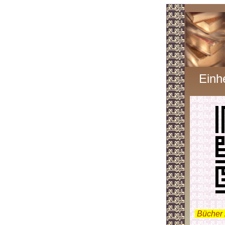
Einh
.
Bücher 