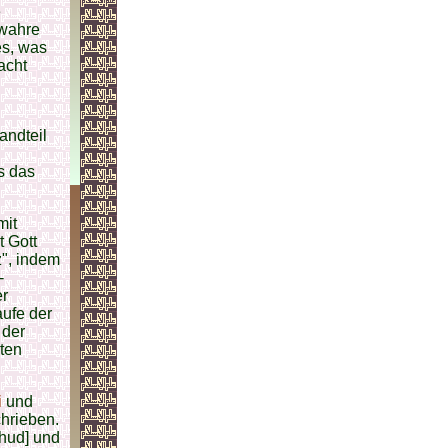
e
 wahre
es, was
acht
andteil
s das
mit
 Gott
z", indem
-
er
aufe der
 der
ten
i
und
chrieben.
chud] und