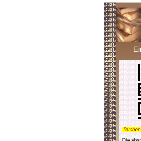
Ei
.
Bücher 
Die abso