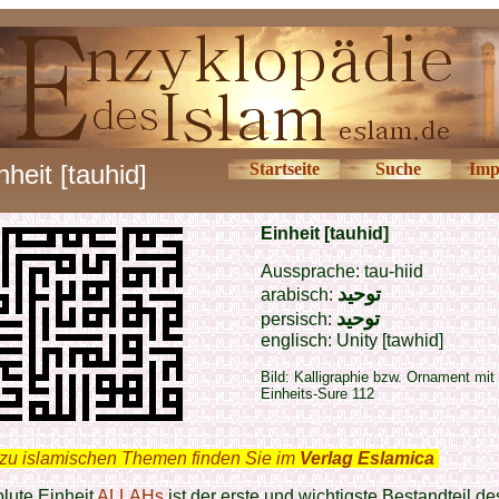
nheit [tauhid]
Startseite
Suche
Imp
Einheit [tauhid]
Aussprache: tau-hiid
توحيد
arabisch:
توحيد
persisch:
englisch: Unity [tawhid]
Bild: Kalligraphie bzw. Ornament mit
Einheits-Sure 112
zu islamischen Themen finden Sie im
Verlag Eslamica
.
lute Einheit
ALLAHs
ist der erste und wichtigste Bestandteil de