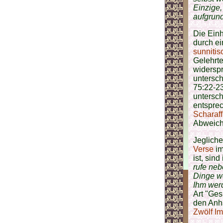
Einzige,
aufgrund
Die Einh
durch e
sunnitis
Gelehrt
widerspr
untersch
75:22-23
untersc
entspre
Scharaf
Abweich
Jegliche
Verse
i
ist, sin
rufe neb
Dinge we
Ihm werd
Art "Ge
den Anh
Zwölf 