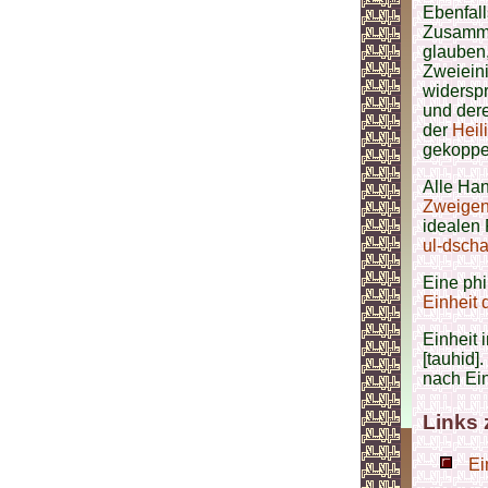
Ebenfall
Zusamme
glauben
Zweieini
widersp
und der
der
Heil
gekoppe
Alle Ha
Zweigen 
idealen 
ul-dscha
Eine phi
Einheit 
Einheit 
[tauhid]
nach Ein
Links
Ei