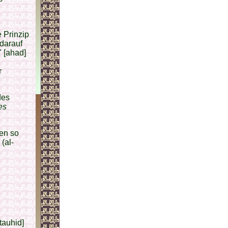
e Prinzip
darauf
 [ahad]
r
des
es
den so
(al-
-tauhid]