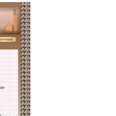
ressum
 der
s