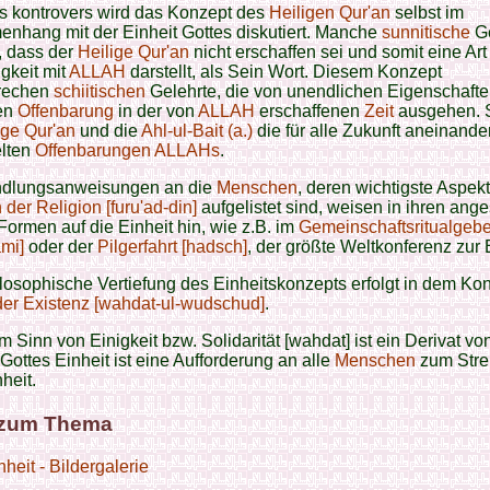
s kontrovers wird das Konzept des
Heiligen Qur'an
selbst im
nhang mit der Einheit Gottes diskutiert. Manche
sunnitische
Ge
, dass der
Heilige Qur'an
nicht erschaffen sei und somit eine Art
gkeit mit
ALLAH
darstellt, als Sein Wort. Diesem Konzept
rechen
schiitischen
Gelehrte, die von unendlichen Eigenschafte
en
Offenbarung
in der von
ALLAH
erschaffenen
Zeit
ausgehen. 
ige Qur'an
und die
Ahl-ul-Bait (a.)
die für alle Zukunft aneinande
lten
Offenbarungen
ALLAHs
.
ndlungsanweisungen an die
Menschen
, deren wichtigste Aspekt
der Religion [furu'ad-din]
aufgelistet sind, weisen in ihren ange
Formen auf die Einheit hin, wie z.B. im
Gemeinschaftsritualgebet
mi]
oder der
Pilgerfahrt [hadsch]
, der größte Weltkonferenz zur 
losophische Vertiefung des Einheitskonzepts erfolgt in dem Ko
der Existenz [wahdat-ul-wudschud]
.
im Sinn von Einigkeit bzw. Solidarität [wahdat] ist ein Derivat vo
. Gottes Einheit ist eine Aufforderung an alle
Menschen
zum Str
heit.
 zum Thema
nheit - Bildergalerie