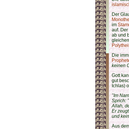
islamis
Der Glau
Monoth
im
Stamm
auf. Der
ab und b
gleiche
Polythe
Die imm
Prophet
keinen G
Gott kan
gut besc
Ichlas) o
"Im Name
Sprich: "
Allah, d
Er zeugt
und kein
Aus dem