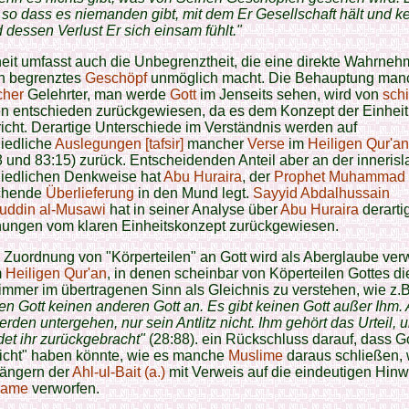
 so dass es niemanden gibt, mit dem Er Gesellschaft hält und k
 dessen Verlust Er sich einsam fühlt."
eit umfasst auch die Unbegrenztheit, die eine direkte Wahrne
in begrenztes
Geschöpf
unmöglich macht. Die Behauptung man
cher
Gelehrter, man werde
Gott
im Jenseits sehen, wird von
schi
en entschieden zurückgewiesen, da es dem Konzept der Einheit
icht. Derartige Unterschiede im Verständnis werden auf
iedliche
Auslegungen [tafsir]
mancher
Verse
im
Heiligen Qur'an
 und 83:15) zurück. Entscheidenden Anteil aber an der inneris
hiedlichen Denkweise hat
Abu Huraira
, der
Prophet Muhammad (
chende
Überlieferung
in den Mund legt.
Sayyid Abdalhussain
fuddin al-Musawi
hat in seiner Analyse über
Abu Huraira
derarti
ungen vom klaren Einheitskonzept zurückgewiesen.
 Zuordnung von "Körperteilen" an Gott wird als Aberglaube ver
m
Heiligen Qur'an
, in denen scheinbar von Köperteilen Gottes d
d immer im übertragenen Sinn als Gleichnis zu verstehen, wie z.B
en Gott keinen anderen Gott an. Es gibt keinen Gott außer Ihm. 
rden untergehen, nur sein Antlitz nicht. Ihm gehört das Urteil, 
et ihr zurückgebracht"
(28:88). ein Rückschluss darauf, dass Go
sicht" haben könnte, wie es manche
Muslime
daraus schließen, 
ängern der
Ahl-ul-Bait (a.)
mit Verweis auf die eindeutigen Hinw
Imame
verworfen.