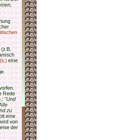
einen,
hmung
cher
itischen
(z.B.
lamisch
s.)
eine
ge
worfen.
ie Rede
.:
"Und
Alle
und zu
tt eine
wird von
eise der