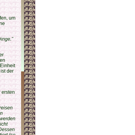
ffen, um
hne
Dinge."
er
ben
Einheit
ist der
 ersten
reisen
en
 werden
icht
 Dessen
iert (so