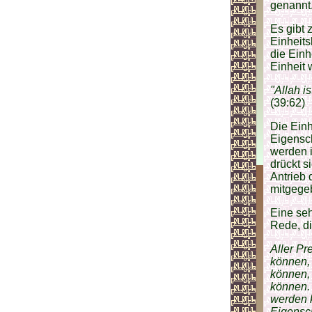
genannt
Es gibt 
Einheits
die Einh
Einheit 
"Allah i
(39:62)
Die Ein
Eigensch
werden i
drückt s
Antrieb 
mitgege
Eine se
Rede, d
Aller Pr
können,
können,
können. 
werden k
Eigensch