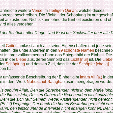
.
zahlreiche weitere
Verse
im
Heiligen Qur'an
, welche dieses
konzept beschreiben. Die Vielfalt der Schöpfung ist nur gescha
eit anzustreben. Nichts kann ohne die Einheit existieren und o
wird alles vergehen.
st der Schöpfer aller Dinge. Und Er ist der Sachwalter über alle 
heit
Gottes
umfasst auch alle seine Eigenschaften und jede sein
aften, die unter anderem in den
99 schönste Namen
beschrie
st in ihrer vollkommenen Form das Spiegelbild der Einheit. Die 
ich in der
Liebe
aus, deren Sinnbild das
Licht [nur]
ist. Die
Liebe
der
Schöpfung
und dessen Ziel, dass ihr der
Schöpfer [chaliq]
ben hat.
hr umfassende Beschreibung der Einheit gibt
Imam Ali (a.)
in der
ie in dem Werk
Nahdschul-Balagha
zusammengetragen wurde:
eis gebührt Allah, Den die Sprechenden nicht in dem Maße lobp
 die Ihm zusteht, Dessen Gaben die Rechnenden nicht aufzähl
 Dem die sich (auf Seinem Wege) Anstrengenden nicht gerecht
(Er ist) Derjenige, Der durch die hohen Bestrebungen nicht erre
ann, den tiefschürfende Intellekte nicht erlangen können, Der,
aften keine Grenzen gesetzt sind, Dessen Charakter nicht exist