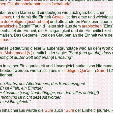
chen
Glaubensbekenntnisses [schahada]
.
be an den klaren und eindeutigen wie auch ganzheitlichen
eismus
, und damit die Einheit
Gottes
, ist das erste und wichtigst
 der Religion [usul-ad-din]
und alle anderen Prinzipien bauen 
arabische
Begriff "Tauhid" leitet sich aus dem
arabischen
"Eins"
einhaltet die Einheit, die Einzigartigkeit und die Einheitlichkeit
rmaßen. Das Gegenteil von den Glauben an die Einheit wäre de
ismus
.
ense Bedeutung dieser Glaubensgrundlage wird an dem Wort 
en Muhammad (s.)
deutlich, der sagte:
"Sagt (und glaubt), dass 
ott gibt außer Gott und erlangt Erlösung" .
n in seiner Einzigartigkeit und Unvergleichbarkeit von Nieman
hreiben werden, wie Er sich uns im
Heiligen Qur'an
in
Sure
112 
ffenbart:
n Allahs, des Allerbarmers, des Barmherzigen!
Er ist Allah, ein Einziger
er Absolute (ewig Unabhängige, von dem alles abhängt)
 nicht und ist nicht gezeugt worden
er ist Ihm gleich."
 Inhalt heraus wurde die
Sure
auch "
Sure
der Einheit" [surat-ul