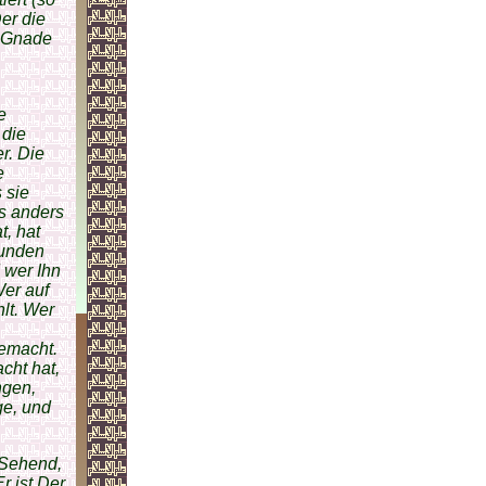
Der die
e Gnade
e
 die
r. Die
e
 sie
es anders
t, hat
bunden
d wer Ihn
Wer auf
hlt. Wer
gemacht.
acht hat,
ngen,
ge, und
 Sehend,
r ist Der