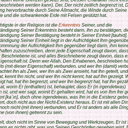
beschrieben werden kann). Der, Der nicht zeitlich begrenzt ist, 
ng hervorbrachte durch Seine Allmacht, die Winde durch Sein
te und die schwankende Erde mit Felsen gestützt hat.
tigste in der Religion ist die
Erkenntnis
Seiner, und die
tändigung Seiner Erkenntnis besteht darin, Ihn zu bestätigen, di
tändigung Seiner Bestätigung besteht in Seiner Einheit [tauhid],
tändigung Seiner Einheit liegt in der Aufrichtigkeit Ihm gegenübe
ommnung der Aufrichtigkeit Ihm gegenüber liegt darin, ihm kein
aften zuzuschreiben, denn jede Eigenschaft zeugt davon, dass
r Beschriebene ist, und alles Beschriebene zeugt davon, dass 
Eigenschaft ist. Denn wer Allah, Den Erhabenen, beschrieben ha
its (mit dieser Eigenschaft) verbunden, und wer Ihn (damit) ver
rachtet Ihn als Zwei, wer Ihn als Zwei ansieht, hat Ihn geteilt, un
at, kennt Ihn nicht, und wer Ihn nicht kennt, hat auf Ihn gezeigt. 
igt hat, hat Ihn begrenzt, und wer Ihn begrenzt hat, hat Ihn gezä
at, worin Er (enthalten) ist, behauptet, dass Er (in irgendetwas)
n ist, und wer sagt, womit Er gehalten wird, hat es von Ihm frei 
iert [ka´in], doch ohne irgendetwas, was Ihn in die Existenz gebr
iert, doch nicht aus der Nicht-Existenz heraus. Er ist mit allen Di
och nicht (mit ihnen) verbunden, und Er ist anders als alle Din
e (von ihnen) getrennt zu sein.
elt, doch nicht im Sinne von Bewegung und Werkzeugen, Er ist
enn es nichts gibt, was von Seinen Geschöpfen gesehen wird. E