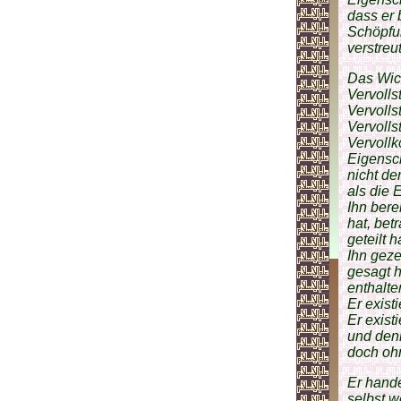
dass er 
Schöpfu
verstreu
Das Wich
Vervolls
Vervolls
Vervolls
Vervollk
Eigensch
nicht de
als die 
Ihn bere
hat, bet
geteilt h
Ihn geze
gesagt h
enthalte
Er exist
Er exist
und denn
doch ohn
Er hand
selbst w