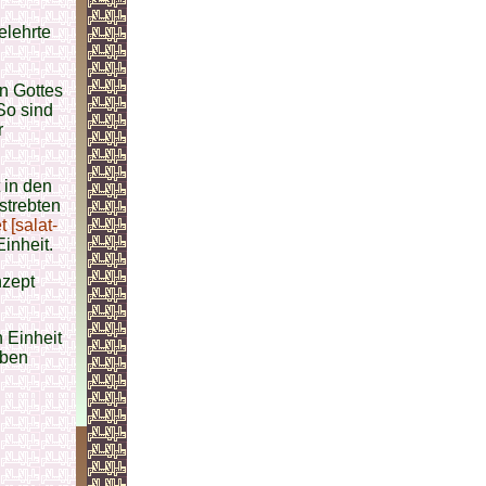
lehrte
n Gottes
So sind
r
 in den
strebten
 [salat-
Einheit.
nzept
n Einheit
eben