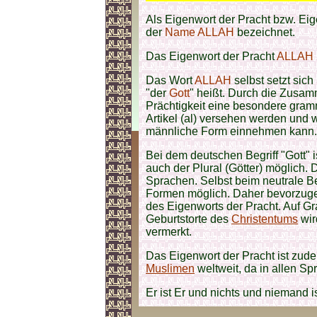
Als
Eigenwort der Pracht bzw. Eige
der
Name
ALLAH
bezeichnet.
Das Eigenwort der Pracht
ALLAH
Das Wort
ALLAH
selbst setzt sic
"der
Gott
" heißt. Durch die Zusam
Prächtigkeit eine besondere gramm
Artikel (al) versehen werden und 
männliche Form einnehmen kann. A
Bei dem deutschen Begriff "Gott" i
auch der Plural (Götter) möglich. 
Sprachen. Selbst beim neutrale Be
Formen möglich. Daher bevorzug
des Eigenworts der Pracht. Auf G
Geburtstorte des
Christentums
wir
vermerkt.
Das Eigenwort der Pracht ist zud
Muslimen
weltweit, da in allen Sp
Er ist Er und nichts und niemand is