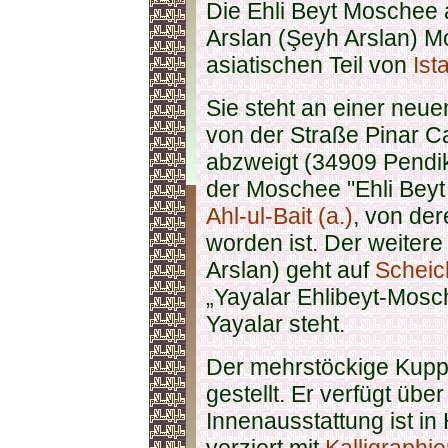
Die Ehli Beyt Moschee 
Arslan (
Şeyh Arslan
) M
asiatischen Teil von
Ist
Sie steht an einer ne
von der Straße Pinar Ca
abzweigt (34909 Pendik
der Moschee "Ehli Beyt 
Ahl-ul-Bait (a.)
, von der
worden ist. Der weiter
Arslan
) geht auf
Scheic
„Yayalar Ehlibeyt-Mosch
Yayalar steht.
Der mehrstöckige Kuppe
gestellt. Er verfügt übe
Innenausstattung ist in