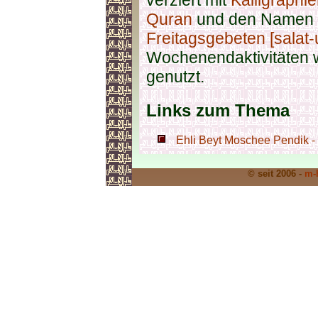
verziert mit
Kalligraphi
Quran
und den Namen
Freitagsgebeten [salat
Wochenendaktivitäten w
genutzt.
Links zum Thema
Ehli Beyt Moschee Pendik - 
© seit 2006 -
m-