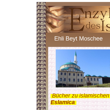
Ehli Beyt Moschee
.
Bücher zu islamischen
Eslamica
.