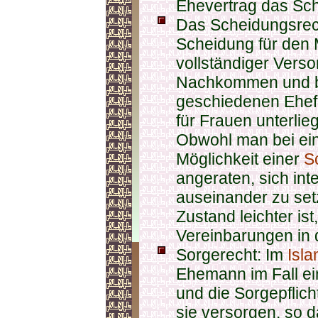
Ehevertrag das Sch
Das Scheidungsrecht
Scheidung für den 
vollständiger Verso
Nachkommen und b
geschiedenen Ehef
für Frauen unterli
Obwohl man bei eine
Möglichkeit einer
S
angeraten, sich int
auseinander zu setz
Zustand leichter is
Vereinbarungen in
Sorgerecht: Im
Isl
Ehemann im Fall e
und die Sorgepflic
sie versorgen, so d