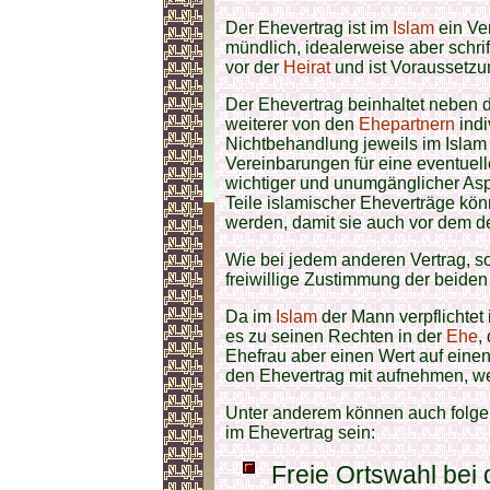
Der Ehevertrag ist im
Islam
ein Ve
mündlich, idealerweise aber schr
vor der
Heirat
und ist Voraussetzun
Der Ehevertrag beinhaltet neben
weiterer von den
Ehepartnern
indi
Nichtbehandlung jeweils im Islam 
Vereinbarungen für eine eventuel
wichtiger und unumgänglicher Asp
Teile islamischer Eheverträge kön
werden, damit sie auch vor dem d
Wie bei jedem anderen Vertrag, so
freiwillige Zustimmung der beide
Da im
Islam
der Mann verpflichtet 
es zu seinen Rechten in der
Ehe
,
Ehefrau aber einen Wert auf einen
den Ehevertrag mit aufnehmen, w
Unter anderem können auch folg
im Ehevertrag sein:
Freie Ortswahl bei 