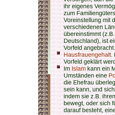
ihr eigenes Vermög
zum Familiengüters
Voreinstellung mit
verschiedenen Länd
übereinstimmt (z.B
Deutschland), ist 
Vorfeld angebracht
Hausfrauengehalt
.
Vorfeld geklärt wer
Im
Islam
kann ein M
Umständen eine
Po
die Ehefrau überle
sein kann, und sic
indem sie z.B. ihr
bewegt, oder sich f
darauf besteht, ein