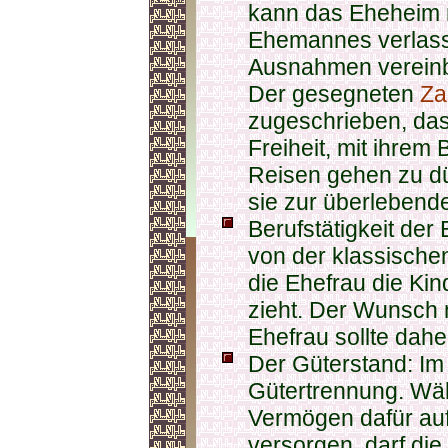
kann das Eheheim n
Ehemannes verlass
Ausnahmen vereinba
Der gesegneten
Za
zugeschrieben, das
Freiheit, mit ihrem
Reisen gehen zu dü
sie zur überlebend
Berufstätigkeit der
von der klassische
die Ehefrau die Kin
zieht. Der Wunsch n
Ehefrau sollte dahe
Der Güterstand: I
Gütertrennung. Wä
Vermögen dafür auf
versorgen, darf di