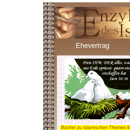
Ehevertrag
.
Bücher zu islamischen Themen f