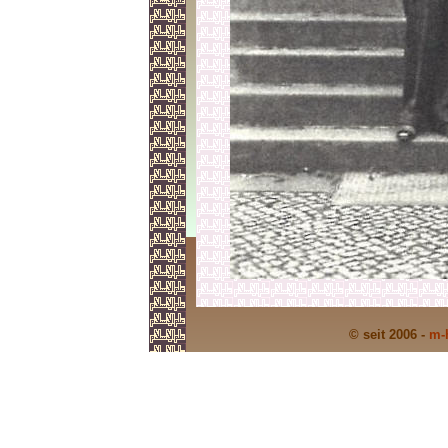
© seit 2006 -
m-