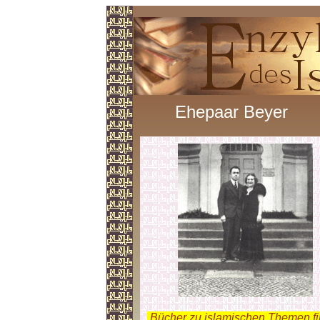
Ehepaar Beyer
.
Bücher zu islamischen Themen f