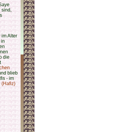
 Saye
 sind,
s
 im Alter
 in
ben
inen
o die
t
schen
und blieb
is - im
(Hafiz)