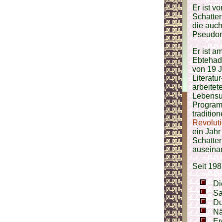
Er ist v
Schatten
die auc
Pseudon
Er ist a
Ebtehad
von 19 J
Literatu
arbeitet
Lebensun
Programm
traditio
Revolut
ein Jahr
Schatten
auseinan
Seit 198