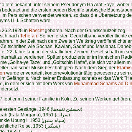
or allem bekannt unter seinem Pseudonym Ha Alaf Saye, wobei
 bedeutet und die ersten beiden Begriffe arabische Buchstaben
h im Persischen verwendet werden, so dass die Übersetzung de
yms H. I. Schatten wäre.
m
26.2.1928 in
Rascht
geboren. Nach der Grundschulzeit zog
sch nach
Teheran
. Seinen ersten Gedichtband veröffentlichte er
ahren. In der Zeit nach dem Zweiten Weltkrieg veröffentlichte er
r-Zeitschriften wie Sochan, Kawian, Sadaf und Maslahat. Dane
e er 22 Jahre lang in der staatlichen Zement-Gesellschaft um se
terhalt zu verdienen. Später produzierte er im Iranischen Radi
e „Golha-ye Taze“ und „Goltschin Hafte“, die sich vor allem mi
neller iranischer Musik beschäftigten. Nach dem Sieg der
Islami
ion
wurde er verurteilt konterrevolutionär tätig gewesen zu sein 
 im Gefängnis. Nach seiner Entlassung schrieb er das Werk "Haf
", in dem er sich mit dem Werk von
Muhammad Schams ad-Din 
dersetzt.
7 lebt er mit seiner Familie in Köln. Zu seinen Werken gehören:
Die ersten Gesänge, 1946 (نخستین نغمه‌ها)
Sarab (Fata Morgana), 1951 (سراب)
Dunkle Übung I, 1953 (سیاه مشق)
Nächtliche Reise, 1953 (شبگیر)
Erde, 1955 (زمین)