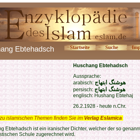
ang Ebtehadsch
Startseite
Suche
Imp
Huschang Ebtehadsch
Aussprache:
هوشنگ ابتهاج
arabisch:
هوشنگ ابتهاج
persisch:
englisch:
Hushang Ebtehaj
26.2.1928 - heute n.Chr.
zu islamischen Themen finden Sie im
Verlag Eslamica
.
 Ebtehadsch ist ein iranischer Dichter, welcher der so genann
stischen Schule zugerechnet wird.