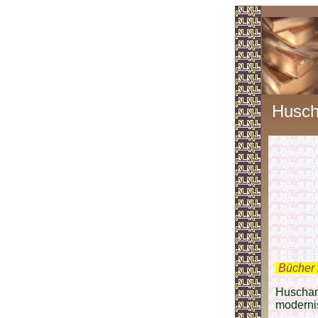
Husch
.
Bücher 
Huschang
moderni