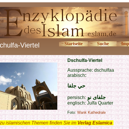
chulfa-Viertel
Startseite
Suche
Imp
Dschulfa-Viertel
Aussprache: dschulfaa
arabisch
:
حي جلفا
جلفای نو
persisch:
englisch:
Julfa
Quarter
Foto:
Wank Kathedrale
zu islamischen Themen finden Sie im
Verlag Eslamica
.