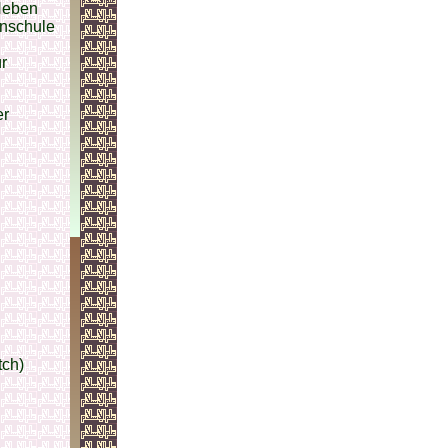
Neben
enschule
r
er
tch)