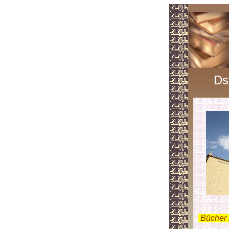
Ds
.
Bücher 