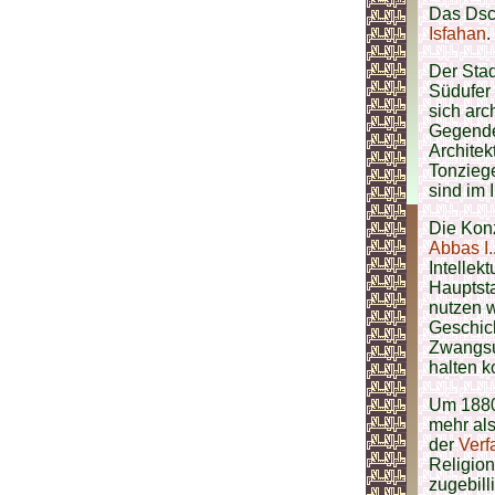
Das Dsch
Isfahan
.
Der Stad
Südufer 
sich arc
Gegende
Architek
Tonzieg
sind im 
Die Konz
Abbas I.
Intellek
Hauptst
nutzen w
Geschic
Zwangsu
halten k
Um 1880
mehr al
der
Verf
Religio
zugebill