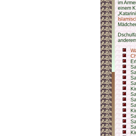
im Arme
einem Ki
„Katarin
Islamisc
Mädchen
Dschulfa
anderem
Wa
Ch
Er
Sa
Sa
Sa
Sa
Ki
Sa
Sa
Sa
Ki
Sa
Sa
Sa
Ki