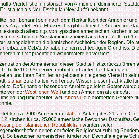
ulfa-Viertel ist ein historisch von Armeniern dominierter Stadttei
 Er ist auch als Neu-Dschulfa (New Julfa) bekannt.
tteil soll benannt sein nach dem Herkunftsort der Armenier und 
des Zayandeh-Rud-Flusses. Es gibt zahlreiche Kirchen im Stadtt
hitektonisch allerdings von typischen armenischen Kirchen in a
n unterscheiden. Sie stammen zumeist aus dem 17. Jh. n.Chr. 
tur ist angelehnt an die iranischen Architektur der Region. Die 
eln erbauten Gebäude haben einen rechteckigen Grundriss. Die
Inneren mit mit prächtigen Wandmalereien verziert.
entration der Armenier auf diesen Stadtteil ist zurückzuführen a
. Er hatte 1603 Armenien erobert und vielen hochkarätigen
tuellen und ihren Familien angeboten ein eigenes Viertel in sein
adt
Isfahan
zu erhalten, weil er das Wissen dieser Fachkräfte für
ollte. Dafür hatte er besondere Anreize geliefert. Später wurde 
hte von der
Westlichen Welt
und den Armeniern als eine Art
msiedlung umgedeutet, weil
Abbas I.
die erorberten Gebiete ni
onnte.
 lebten ca. 2000 Armenier in
Isfahan
. Anfang des 21. Jh. n.Chr. 
s 12 Kirchen für ca. 25.000 armenische Bewohner Dschulfas. 
assung der Islamischen Republik Iran
wurden vielen
nsgemeinschaften neben der freien Religionsausübung Sonderr
igt. So besuchen armenischen Kinder von Dschulfa eigene Schu