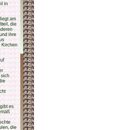
l in
liegt am
eil, die
nderen
und ihre
aus
 Kirchen
uf
er
 sich
die
cht
gibt es
Gemäß
echte
len, die