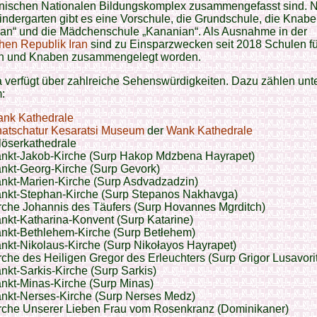
nischen Nationalen Bildungskomplex zusammengefasst sind. 
ndergarten gibt es eine Vorschule, die Grundschule, die Knab
ian“ und die Mädchenschule „Kananian“. Als Ausnahme in der
hen Republik Iran
sind zu Einsparzwecken seit 2018 Schulen fü
 und Knaben zusammengelegt worden.
 verfügt über zahlreiche Sehenswürdigkeiten. Dazu zählen unt
:
nk Kathedrale
atschatur Kesaratsi Museum
der
Wank Kathedrale
löserkathedrale
nkt-Jakob-Kirche (Surp Hakop Mdzbena Hayrapet)
nkt-Georg-Kirche (Surp Gevork)
nkt-Marien-Kirche (Surp Asdvadzadzin)
nkt-Stephan-Kirche (Surp Stepanos Nakhavga)
rche Johannis des Täufers (Surp Hovannes Mgrditch)
nkt-Katharina-Konvent (Surp Katarine)
nkt-Bethlehem-Kirche (Surp Betłehem)
nkt-Nikolaus-Kirche (Surp Nikołayos Hayrapet)
rche des Heiligen Gregor des Erleuchters (Surp Grigor Lusavori
nkt-Sarkis-Kirche (Surp Sarkis)
nkt-Minas-Kirche (Surp Minas)
nkt-Nerses-Kirche (Surp Nerses Medz)
rche Unserer Lieben Frau vom Rosenkranz (Dominikaner)