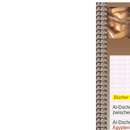
.
Bücher 
Al-Dschu
zwisch
Al-Dschu
Ägypten