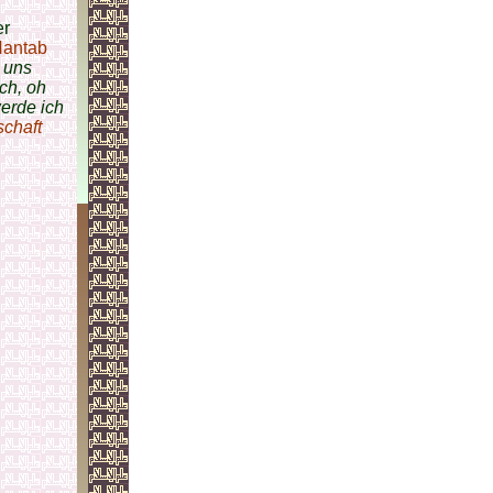
er
Hantab
 uns
ch, oh
erde ich
chaft