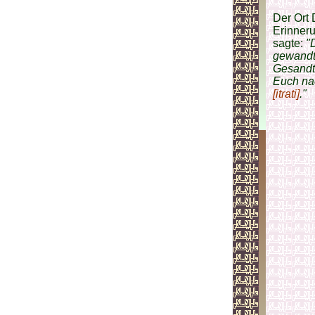
Der Ort 
Erinner
sagte:
"
gewandt.
Gesandte
Euch na
[itrati]
."