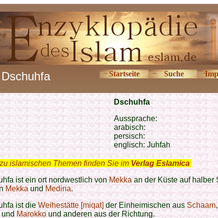
Dschuhfa
Startseite
Suche
Imp
Dschu
hfa
Aussprache:
arabisch:
persisch:
englisch: Juhfah
zu islamischen Themen finden Sie im
Verlag Eslamica
.
hfa ist ein ort nordwestlich von
Mekka
an der Küste auf halber 
en
Mekka
und
Medina
.
hfa ist die
Weihestätte [miqat]
der Einheimischen aus
Schaam
,
und
Marokko
und anderen aus der Richtung.