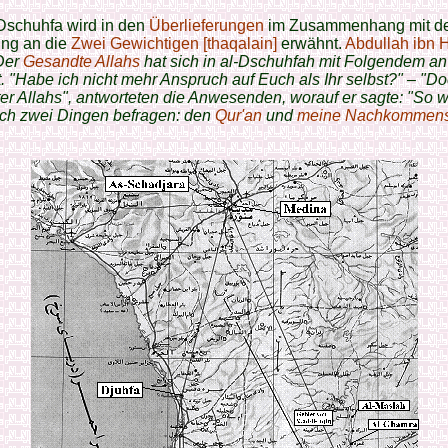
Dschuhfa wird in den
Überlieferungen
im Zusammenhang mit d
ung an die
Zwei Gewichtigen [thaqalain]
erwähnt.
Abdullah ibn 
Der
Gesandte Allahs
hat sich in al-Dschuhfah mit Folgendem an
 "Habe ich nicht mehr Anspruch auf Euch als Ihr selbst?" – "Do
r Allahs", antworteten die Anwesenden, worauf er sagte: "So w
ch zwei Dingen befragen: den
Qur'an
und
meine Nachkommens