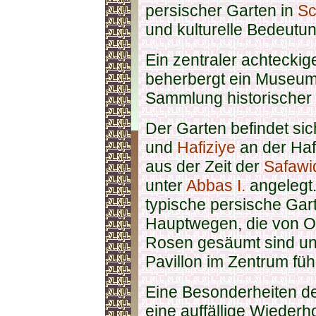
persischer Garten in
Sc
und kulturelle Bedeutun
Ein zentraler achteckig
beherbergt ein Museum
Sammlung historischer u
Der Garten befindet si
und
Hafiziye
an der Haf
aus der Zeit der
Safawi
unter
Abbas I.
angelegt.
typische persische Gart
Hauptwegen, die von 
Rosen gesäumt sind un
Pavillon im Zentrum füh
Eine Besonderheiten de
eine auffällige Wiederh