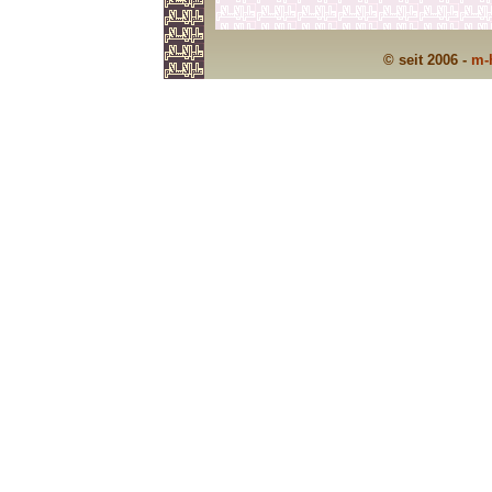
© seit 2006 -
m-