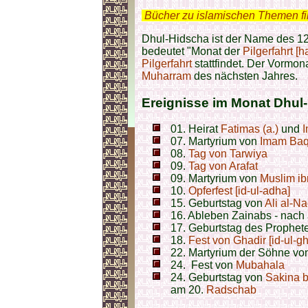
.
Bücher zu islamischen Themen f
Dhul-Hidscha ist der Name des 1
bedeutet "Monat der
Pilgerfahrt [
Pilgerfahrt
stattfindet. Der Vormona
Muharram
des nächsten Jahres.
Ereignisse im Monat Dhul
01. Heirat
Fatimas (a.)
und
I
07. Martyrium von
Imam Baqi
08.
Tag von Tarwiya
09.
Tag von Arafat
09. Martyrium von
Muslim ib
10.
Opferfest [id-ul-adha]
15. Geburtstag von
Ali al-Na
16. Ableben Zainabs - nac
17. Geburtstag des Prophet
18.
Fest von Ghadir [id-ul-gh
22. Martyrium der Söhne von
24. Fest von
Mubahala
24. Geburtstag von
Sakina b
am 20.
Radschab