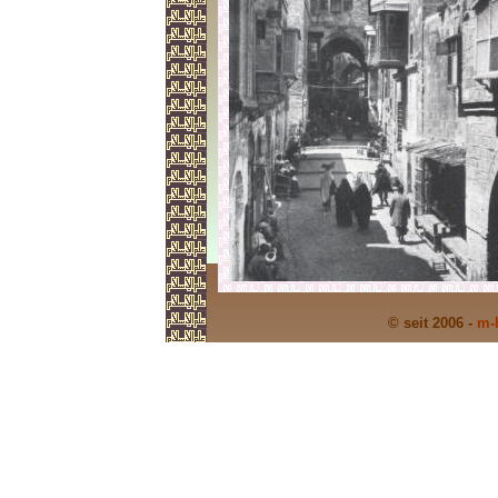
© seit 2006 -
m-