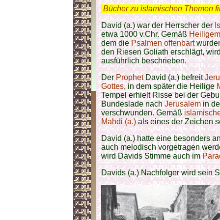
.
Bücher zu islamischen Themen f
David (a.) war der Herrscher der
I
etwa 1000 v.Chr. Gemäß
Heiligem
dem die
Psalmen
offenbart
wurden.
den Riesen Goliath erschlägt, wir
ausführlich beschrieben.
Der
Prophet
David (a.) befreit
Jer
Gottes
, in dem später die Heilige
M
Tempel erhielt Risse bei der Gebu
Bundeslade nach
Jerusalem
in de
verschwunden. Gemäß
islamisch
Mahdi (a.)
als eines der Zeichen s
David (a.) hatte eine besonders
auch melodisch vorgetragen wer
wird Davids Stimme auch im
Para
Davids (a.) Nachfolger wird sein