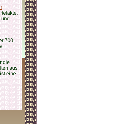
r
tefakte,
n und
er 700
e
r die
ften aus
ist eine