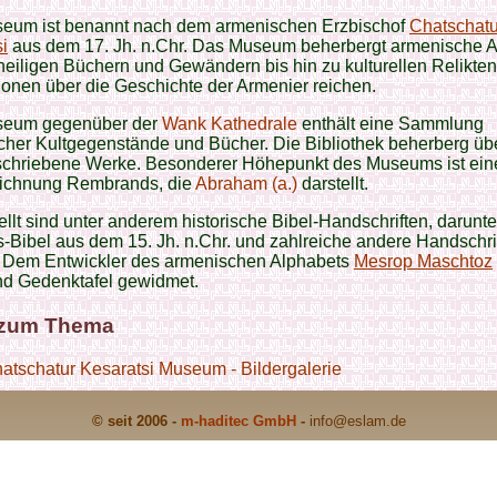
eum ist benannt nach dem armenischen Erzbischof
Chatschatu
i
aus dem 17. Jh. n.Chr. Das Museum beherbergt armenische Ar
heiligen Büchern und Gewändern bis hin zu kulturellen Relikte
ionen über die Geschichte der Armenier reichen.
seum gegenüber der
Wank Kathedrale
enthält eine Sammlung
cher Kultgegenstände und Bücher. Die Bibliothek beherberg üb
chriebene Werke. Besonderer Höhepunkt des Museums ist ein
ichnung Rembrands, die
Abraham (a.)
darstellt.
llt sind unter anderem historische Bibel-Handschriften, darunte
Bibel aus dem 15. Jh. n.Chr. und zahlreiche andere Handschri
t. Dem Entwickler des armenischen Alphabets
Mesrop Maschtoz
nd Gedenktafel gewidmet.
 zum Thema
atschatur Kesaratsi Museum - Bildergalerie
© seit 2006 -
m-haditec GmbH
-
info
@eslam.de