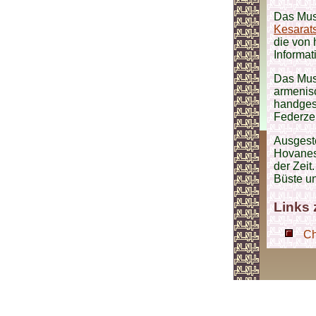
Das Mus
Kesarats
die von 
Informat
Das Mu
armenis
handges
Federze
Ausgeste
Hovanes-
der Zei
Büste u
Links
Ch