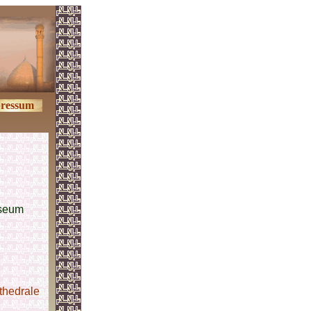
ressum
useum
thedrale