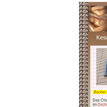
Kes
.
Bücher 
Das Cha
im
Dschu