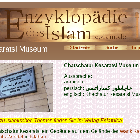
aratsi Museum
Startseite
Suche
Imp
Chatschatur Kesaratsi
Museum
Aussprache:
arabisch:
خاچاطور کساراتسی
persisch:
englisch:
Khachatur Kesaratsi M
zu islamischen Themen finden Sie im
Verlag Eslamica
.
tschatur Kesaratsi ein Gebäude auf dem Gelände der
Wank Ka
lfa-Viertel
in
Isfahan
.