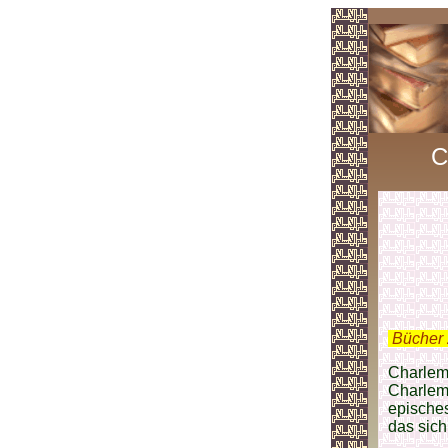
C
.
Bücher 
Charlema
Charlema
episches
das sich