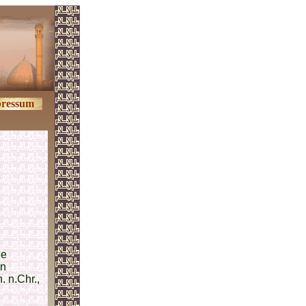
ressum
de
in
 n.Chr.,