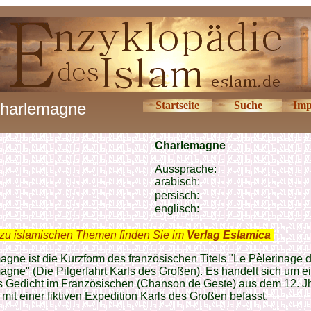
harlemagne
Startseite
Suche
Imp
Charlemagne
Aussprache:
arabisch:
persisch:
englisch:
zu islamischen Themen finden Sie im
Verlag Eslamica
.
gne ist die Kurzform des französischen Titels "Le Pèlerinage 
gne" (Die Pilgerfahrt Karls des Großen). Es handelt sich um e
 Gedicht im Französischen (Chanson de Geste) aus dem 12. Jh.
 mit einer fiktiven Expedition Karls des Großen befasst.