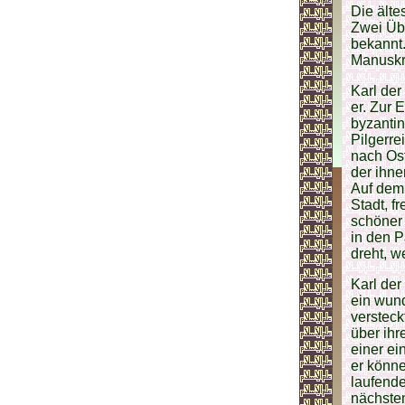
Die älte
Zwei Übe
bekannt
Manuskri
Karl der
er. Zur 
byzantin
Pilgerre
nach Os
der ihne
Auf dem
Stadt, f
schöner 
in den P
dreht, w
Karl de
ein wun
versteck
über ihr
einer ei
er könne
laufende
nächsten