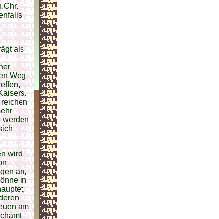
n.Chr.
enfalls
ägt als
ner
 den Weg
reffen,
Kaisers.
 reichen
sehr
ie werden
sich
en wird
on
ngen an,
könne in
hauptet,
nderen
treuen am
eschämt