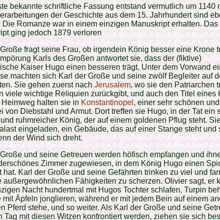
ste bekannte schriftliche Fassung entstand vermutlich um 1140 
rarbeitungen der Geschichte aus dem 15. Jahrhundert sind eb
. Die Romanze war in einem einzigen Manuskript erhalten. Das
pt ging jedoch 1879 verloren
 Große fragt seine Frau, ob irgendein König besser eine Krone tr
Empörung Karls des Großen antwortet sie, dass der (fiktive)
ische Kaiser Hugo einen besseren trägt. Unter dem Vorwand ei
ise machten sich Karl der Große und seine zwölf Begleiter auf
ten. Sie gehen zuerst nach
Jerusalem
, wo sie den Patriarchen t
n viele wichtige Reliquien zurückgibt, und auch den Titel eines 
 Heimweg halten sie in
Konstantinopel
, einer sehr schönen und
rei von Diebstahl und Armut. Dort treffen sie Hugo, in der Tat ein 
und ruhmreicher König, der auf einem goldenen Pflug steht. S
alast eingeladen, ein Gebäude, das auf einer Stange steht und 
enn der Wind sich dreht.
r Große und seine Getreuen werden höfisch empfangen und ihn
derschönes Zimmer zugewiesen, in dem König Hugo einen Spi
t hat. Karl der Große und seine Gefährten trinken zu viel und fa
e außergewöhnlichen Fähigkeiten zu scherzen. Olivier sagt, er 
nzigen Nacht hundertmal mit Hugos Tochter schlafen, Turpin be
 mit Äpfeln jonglieren, während er mit jedem Bein auf einem a
n Pferd stehe, und so weiter. Als Karl der Große und seine Ge
 Tag mit diesen Witzen konfrontiert werden, ziehen sie sich b