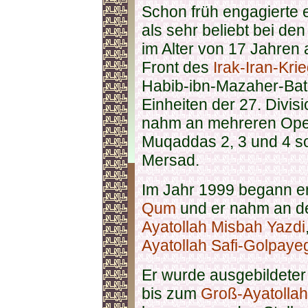
Schon früh engagierte 
als sehr beliebt bei de
im Alter von 17 Jahren 
Front des
Irak-Iran-Kri
Habib-ibn-Mazaher-Bata
Einheiten der 27. Divi
nahm an mehreren Operat
Muqaddas 2, 3 und 4 s
Mersad.
Im Jahr 1999 begann e
Qum
und er nahm an d
Ayatollah Misbah Yazdi
Ayatollah Safi-Golpaye
Er wurde ausgebildete
bis zum
Groß-Ayatolla