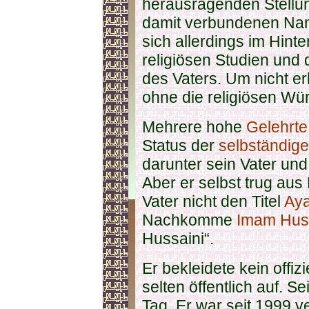
herausragenden Stellu
damit verbundenen Name
sich allerdings im Hint
religiösen Studien und 
des Vaters. Um nicht erk
ohne die religiösen Wür
Mehrere hohe
Gelehrte 
Status der
selbständige
darunter sein Vater un
Aber er selbst trug au
Vater nicht den Titel
Aya
Nachkomme
Imam Husa
Hussaini“.
Er bekleidete kein offiz
selten öffentlich auf. 
Tag. Er war seit 1999 v