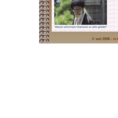
© seit 2006 -
m-