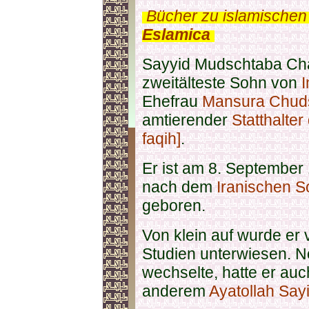
.
Bücher zu islamischen
Eslamica
.
Sayyid
Mudschtaba
Ch
zweitälteste Sohn von
Ehefrau
Mansura Chuds
amtierender
Statthalter
faqih]
.
Er ist am 8. September
nach dem
Iranischen 
geboren.
Von klein auf wurde er 
Studien unterwiesen. N
wechselte, hatte er auc
anderem
Ayatollah Sa