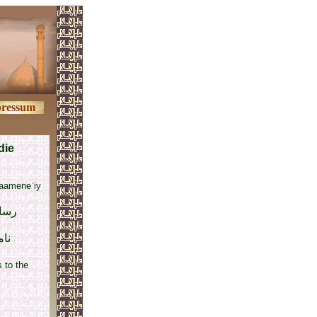
ressum
die
haameneʾiy
رسائ
نام
 to the