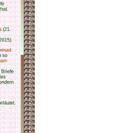
fe
hat.
a
(21.
2015)
ammad
n so
Imam
 Briefe
des
sondern
eläutet.