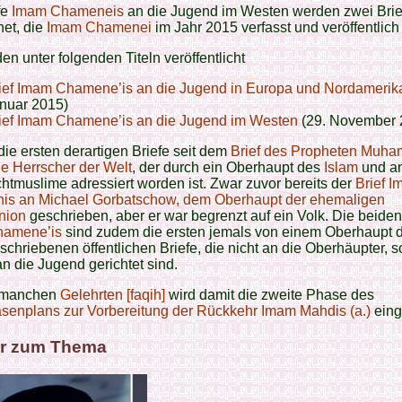
fe
Imam Chameneis
an die Jugend im Westen werden zwei Brie
et, die
Imam Chamenei
im Jahr 2015 verfasst und veröffentlich 
en unter folgenden Titeln veröffentlicht
ief Imam Chamene’is an die Jugend in Europa und Nordamerik
nuar 2015)
ief Imam Chamene’is an die Jugend im Westen
(29. November 
die ersten derartigen Briefe seit dem
Brief des Propheten Muh
die Herrscher der Welt
, der durch ein Oberhaupt des
Islam
und a
chtmuslime adressiert worden ist. Zwar zuvor bereits der
Brief 
is an Michael Gorbatschow, dem Oberhaupt der ehemaligen
nion
geschrieben, aber er war begrenzt auf ein Volk. Die beiden
hamene’is
sind zudem die ersten jemals von einem Oberhaupt 
chriebenen öffentlichen Briefe, die nicht an die Oberhäupter, 
 an die Jugend gerichtet sind.
manchen
Gelehrten [faqih]
wird damit die zweite Phase des
senplans zur Vorbereitung der Rückkehr Imam Mahdis (a.)
eing
r zum Thema