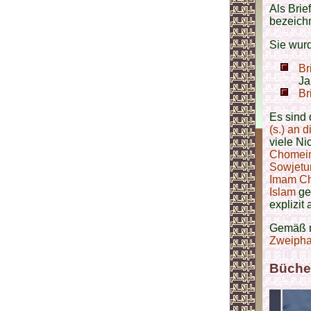
Als Brie
bezeichn
Sie wurd
Br
Ja
Br
Es sind 
(s.) an 
viele Ni
Chomein
Sowjetu
Imam C
Islam
ges
explizit
Gemäß 
Zweipha
Büche