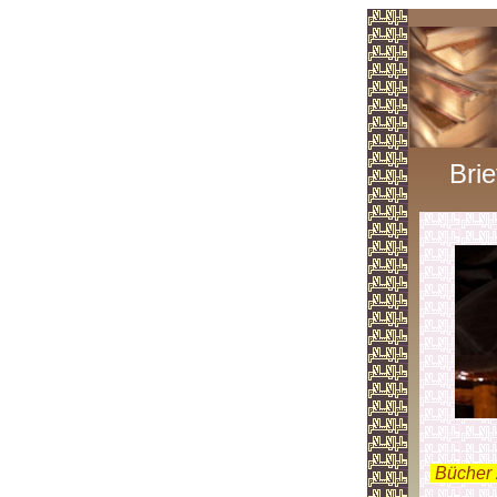
Bri
.
Bücher 