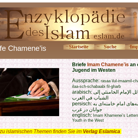
efe Chamene’is
Startseite
Suche
Imp
Briefe
Imam Chamene’is
an 
Jugend im Westen
Aussprache:
rasaaʾilul-imaamil-c
ilaa-sch-schabaabi fil-gharb
arabisch:
ل الإمام الخامنئي إلى
الشباب في الغرب
persisch:
ه‌های امام خامنه‌ای به
جوانان در غرب
englisch:
Imam Khamenei’s Letters
Youth in the West
zu islamischen Themen finden Sie im
Verlag Eslamica
.