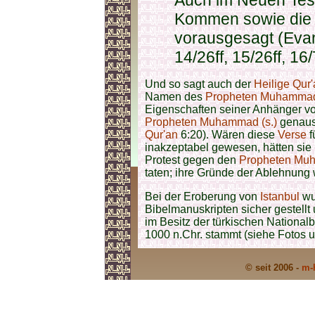
Auch im Neuen Tes
Kommen sowie die 
vorausgesagt (Eva
14/26ff, 15/26ff, 16/7
Und so sagt auch der
Heilige Qur
Namen des
Propheten Muhammad 
Eigenschaften seiner Anhänger vo
Propheten Muhammad (s.)
genauso
Qur'an
6:20). Wären diese
Verse
f
inakzeptabel gewesen, hätten sie 
Protest gegen den
Propheten Muh
taten; ihre Gründe der Ablehnung
Bei der Eroberung von
Istanbul
wu
Bibelmanuskripten sicher gestellt
im Besitz der türkischen National
1000 n.Chr. stammt (siehe Fotos u
© seit 2006 -
m-