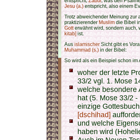
entspricht,
Zabur
, was den Psalme
Jesu (a.)
entspricht, also einem E
Trotz abweichender Meinung zur ak
praktizierender
Muslim
die Bibel i
Gott
erwähnt wird, sondern auch, 
kitab]
ist.
Aus
islamischer
Sicht gibt es Vor
Muhammad (s.)
in der Bibel:
So wird als ein Beispiel schon im
woher der letzte P
33/2 vgl. 1. Mose 1
welche besondere 
hat (5. Mose 33/2 
einzige Gottesbuch
[dschihad]
aufforder
und welche Eigensc
haben wird (Hoheli