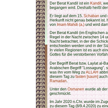
Der Berat Kandil ist ein
Kandil
, w
begangen wird. Deshalb heißt der
Er liegt auf dem 15.
Schaban
und g
Herkunft nicht genau bekannt ist. 
von
Imam Mahdi (a.)
und wird dam
Der Berat Kandil (im Englischen a
Regel in der Nacht zwischen 14 
Nacht betrachtet, in der die Sch
entschieden werden und in der S
In vielen Regionen ist es auch ei
Gottes für die verstorbenen Vorfa
Der Begriff Berat bzw. Laylat al-B
Arabischen Begriff "Lossagung", 
was ihn vom Weg zu
ALLAH
abbri
diesem Tag zu
fasten [saum]
auch 
Ramadan
.
Unter den
Osmanen
wurde ab der
geschmückt.
Im Jahr 2020 n.Chr. wurde im Zu
zu diesem Tag (8/9.4.2020) zu ei