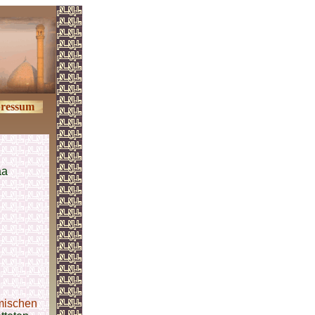
ressum
aa
mischen