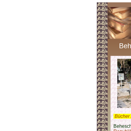
Beh
.
Bücher 
Behescht