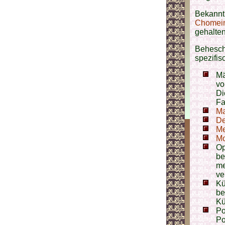
Bekannt
Chomei
gehalten
Behescht
spezifi
Mä
vo
Di
Fa
Ma
De
Me
Mo
Op
be
me
ve
Kü
be
Kü
Po
Po