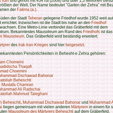
 Iran
und gehört mit 434 ha (2008) und über 1,3 Millionen Besta
rößten der Welt. Der Name bedeutet "Garten der Zehra" mit Be
amen der
Fatima (a.)
.
Süden der Stadt
Teheran
gelegene Friedhof wurde 1952 weit au
t errichtet. Inzwischen ist die Stadt bis nahe an den
Friedhof
achsen. Eine Metro-Linie verbindet das Gräberfeld mit dem
ntrum. Bekanntestes Mausoleum am Rand des
Friedhofs
ist da
ni Mausoleum
. Das Gräberfeld wird beständig erweitert.
rtyrer
des
Irak-Iran-Krieges
sind hier
beigesetzt
.
ekanntesten Persönlichkeiten in Behesht-e Zehra gehören:
am Chomeini
adidscha Thaqafi
mad Choemini
uhammad Dschawad Bahonar
atollah Beheschti
. Mustafa Chamran
hammad Ali Radschai
atollah Mahmud Taleghani
h Beheschti
,
Muhammad Dschawad Bahonar
und
Muhammad A
i
liegen gemeinsam mit vielen anderen
Märtyrern
in einem für s
uten
Mausoleum des Märtyrers Beheschti
auf dem Gräberfeld.