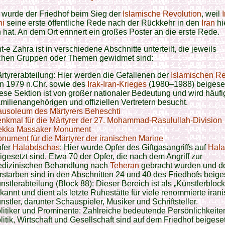
 wurde der Friedhof beim Sieg der
Islamische Revolution
, weil
ni
seine erste öffentliche Rede nach der Rückkehr in den
Iran
hi
 hat. An dem Ort erinnert ein großes Poster an die erste Rede.
-e Zahra ist in verschiedene Abschnitte unterteilt, die jeweils
schen Gruppen oder Themen gewidmet sind:​
rtyrerabteilung: Hier werden die Gefallenen der
Islamischen Re
n 1979 n.Chr. sowie des
Irak-Iran-Krieges
(1980–1988) beigeset
ese Sektion ist von großer nationaler Bedeutung und wird häufi
milienangehörigen und offiziellen Vertretern besucht.
usoleum des Märtyrers Beheschti
nkmal für die Märtyrer der 27. Mohammad-Rasulullah-Division
kka Massaker Monument
nument für die Märtyrer der iranischen Marine
fer
Halabdschas
: Hier wurde Opfer des Giftgasangriffs auf
Hal
igesetzt sind. Etwa 70 der Opfer, die nach dem Angriff zur
dizinischen Behandlung nach
Teheran
gebracht wurden und do
rstarben sind in den Abschnitten 24 und 40 des Friedhofs beiges
nstlerabteilung (Block 88): Dieser Bereich ist als „Künstlerblock
kannt und dient als letzte Ruhestätte für viele renommierte iran
nstler, darunter Schauspieler, Musiker und Schriftsteller.
litiker und Prominente: Zahlreiche bedeutende Persönlichkeite
litik, Wirtschaft und Gesellschaft sind auf dem Friedhof beigeset