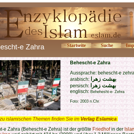
escht-e Zahra
Startseite
Suche
Imp
Behescht-e Zahra
Aussprache: behescht-e zehr
بهشت زهرا
arabisch:
بهشت زهرا
persisch:
englisch:
Behehesht-e- Zehra
Foto: 2003 n.Chr.
zu islamischen Themen finden Sie im
Verlag Eslamica
.
-e Zahra (Behescht-e Zehra) ist der größte
Friedhof
in der
Isla