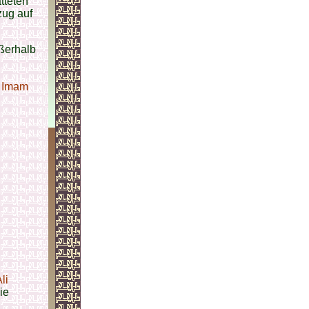
tteten
zug auf
ßerhalb
s
Imam
li
ie