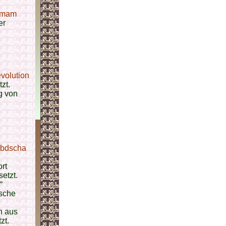
Imam
er
volution
zt.
g von
abdscha
rt
etzt.
“
ische
n aus
zt.