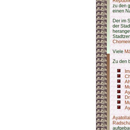
Republik
zu den g
einen N
Der im 
der Stad
herangew
Stadtze
Chomei
Viele
Mä
Zu den b
Im
Ch
Ah
M
Ay
Dr
Mu
Ay
Ayatolla
Radscha
aufgeba