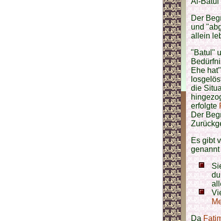
Al-Batul
Der Begri
und "abg
allein l
"Batul" 
Bedürfni
Ehe hat"
losgelös
die Situ
hingezog
erfolgte
Der Begr
Zurückge
Es gibt
genannt 
Si
du
al
Vi
Me
Da
Fatim