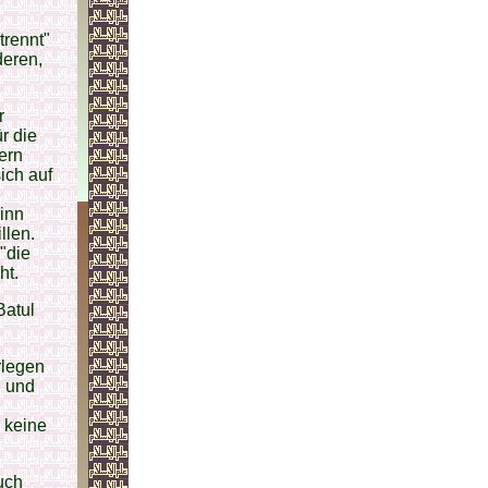
trennt"
deren,
r
r die
ern
ich auf
Sinn
llen.
"die
ht.
Batul
rlegen
g und
 keine
uch