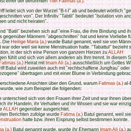
 ist einer der berühmten
Titel Fatimas (a.)
.
ff leitet sich von der Wurzel "B-t-l" ab und bedeutet wörtlich "ge
eschnitten von". Der Infinitiv "Tabtil" bedeutet "Isolation von an
eben und nicht heiraten".
und "Batil" beziehen sich auf "eine Frau, die ihre Bindung und ih
s gegenüber Männern "abgeschnitten" hat und keine Vorliebe fü
. Die
Heilige Maria (a.)
wurde Batul genannt, weil sie von Männ
t war oder weil sie keine Menstruation hatte. "Tabattul" bezieht s
ation, in der sich eine Person von ganzem Herzen zu
ALLAH
en fühlt und sich von allem anderen als Ihm trennt. In diesem 
Fatimas (a.)
Heirat mit
Imam Ali (a.)
ausschließlich um Gottes Wi
iff Batul wird zuweilen auch mit "rechtschaffene Jungfrau" oder 
zogene" übertragen und mit einer Blume in Verbindung gebrac
 verschiedene Ansichten über den Grund, warum
Fatimas (a.)
al-
wurde, wie zum Beispiel die folgenden:
e unterschied sich von den Frauen ihrer Zeit und war ihnen übe
rch ihr Handeln, ihr Verhalten und ihr Wissen und sie war einzi
le
ALLAH
gegenüber ausgerichtet.
elen Berichten zufolge wurde
Fatima (a.)
Batul genannt, weil sie
nstruation
hatte bzw. ihren Eisprung selbst bestimmen konnte.
a (a.)
Batul genannt wurde, wurde ihr Ehemann
Imam Ali (a.)
a