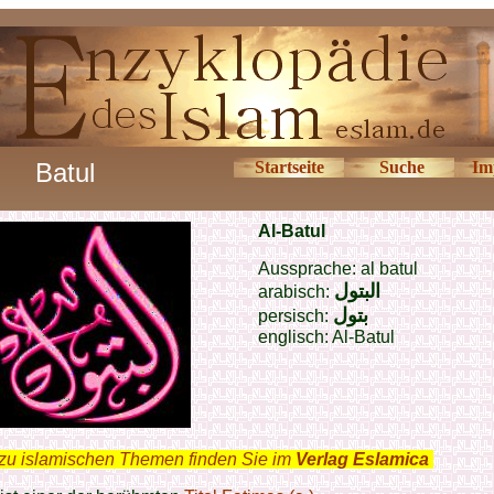
Batul
Startseite
Suche
Im
Al-Batul
Aussprache: al batul
البتول
arabisch:
بتول
persisch:
englisch: Al-Batul
zu islamischen Themen finden Sie im
Verlag Eslamica
.