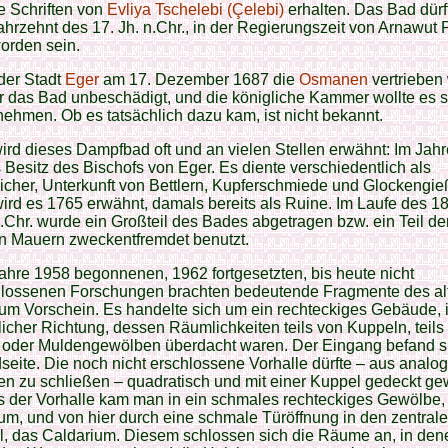
e Schriften von
Evliya Tschelebi (Çelebi)
erhalten. Das Bad dürf
ahrzehnt des 17. Jh. n.Chr., in der Regierungszeit von Arnawut
orden sein.
der Stadt
Eger
am 17. Dezember 1687 die
Osmanen
vertrieben
r das Bad unbeschädigt, und die königliche Kammer wollte es so
nehmen. Ob es tatsächlich dazu kam, ist nicht bekannt.
ird dieses Dampfbad oft und an vielen Stellen erwähnt: Im Jah
 Besitz des Bischofs von Eger. Es diente verschiedentlich als
cher, Unterkunft von Bettlern, Kupferschmiede und Glockengie
wird es 1765 erwähnt, damals bereits als Ruine. Im Laufe des 1
n.Chr. wurde ein Großteil des Bades abgetragen bzw. ein Teil de
en Mauern zweckentfremdet benutzt.
ahre 1958 begonnenen, 1962 fortgesetzten, bis heute nicht
lossenen Forschungen brachten bedeutende Fragmente des al
um Vorschein. Es handelte sich um ein rechteckiges Gebäude, 
icher Richtung, dessen Räumlichkeiten teils von Kuppeln, teils
 oder Muldengewölben überdacht waren. Der Eingang befand s
seite. Die noch nicht erschlossene Vorhalle dürfte – aus analo
n zu schließen – quadratisch und mit einer Kuppel gedeckt g
s der Vorhalle kam man in ein schmales rechteckiges Gewölbe,
um, und von hier durch eine schmale Türöffnung in den zentral
l, das Caldarium. Diesem schlossen sich die Räume an, in den