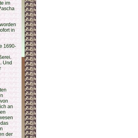
te im
 Pascha
 worden
fort in
re 1690-
ßerei.
8. Und
r
ten
in
 von
ich an
gen
ewesen
 das
en
en der