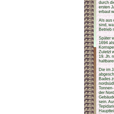
durch di
ersten J
erbaut w
Als aus 
sind, wa
Betrieb 
Später w
1694 als
Kornspei
Zuletzt 
19. Jh. 
haltbar
Die im J
abgesch
Bades z
nordsüdl
Tonnen-
der Nord
Gebäude
sein. Au
Tepidari
Haupttei