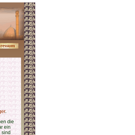
ressum
ger
.
hen die
r ein
 sind