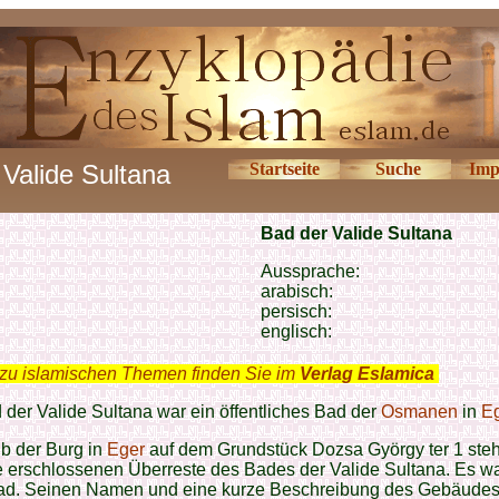
Valide Sultana
Startseite
Suche
Imp
Bad der Valide Sultana
Aussprache:
arabisch:
persisch:
englisch:
zu islamischen Themen finden Sie im
Verlag Eslamica
.
der Valide Sultana war ein öffentliches Bad der
Osmanen
in
E
b der Burg in
Eger
auf dem Grundstück Dozsa György ter 1 ste
e erschlossenen Überreste des Bades der Valide Sultana. Es wa
d. Seinen Namen und eine kurze Beschreibung des Gebäudes