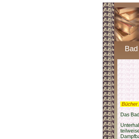
Bad 
.
Bücher 
Das Bad 
Unterhal
teilweis
Dampfba