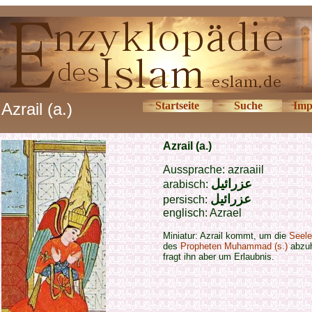
Azrail (a.)
Startseite
Suche
Imp
Azrail (a.)
Aussprache: azraaiil
عزرائيل
arabisch:
عزرائيل
persisch:
englisch: Azrael
Miniatur: Azrail kommt, um die
Seele
des
Propheten Muhammad (s.)
abzuh
fragt ihn aber um Erlaubnis.