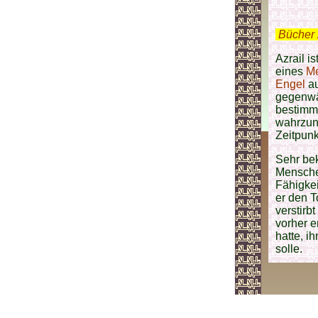
.
Bücher 
Azrail is
eines
M
Engel
a
gegenwär
bestimmt
wahrzune
Zeitpunk
Sehr be
Mensche
Fähigkei
er den T
verstirbt
vorher e
hatte, i
solle.