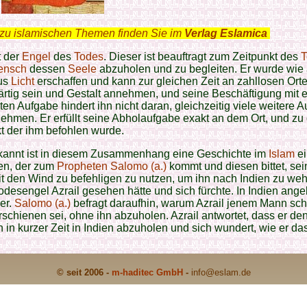
zu islamischen Themen finden Sie im
Verlag Eslamica
.
t der
Engel
des
Todes
. Dieser ist beauftragt zum Zeitpunkt des
T
ensch
dessen
Seele
abzuholen und zu begleiten. Er wurde wie 
us
Licht
erschaffen und kann zur gleichen Zeit an zahllosen Ort
tig sein und Gestalt annehmen, und seine Beschäftigung mit e
en Aufgabe hindert ihn nicht daran, gleichzeitig viele weitere 
hmen. Er erfüllt seine Abholaufgabe exakt an dem Ort, und z
t der ihm befohlen wurde.
kannt ist in diesem Zusammenhang eine Geschichte im
Islam
ei
n, der zum
Propheten
Salomo (a.)
kommt und diesen bittet, sei
t den Wind zu befehligen zu nutzen, um ihn nach Indien zu we
odesengel Azrail gesehen hätte und sich fürchte. In Indien a
 er.
Salomo (a.)
befragt daraufhin, warum Azrail jenem Mann sc
rschienen sei, ohne ihn abzuholen. Azrail antwortet, dass er de
hn in kurzer Zeit in Indien abzuholen und sich wundert, wie er da
© seit 2006 -
m-haditec GmbH
-
info
@eslam.de