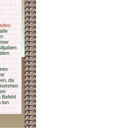
odes
alle
en
iner
Aufgaben
u dem
nes
ne
hen, da
ngekommen
hon
n Befehl
s tun