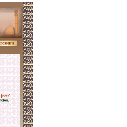
ressum
 [nafs]
olen,