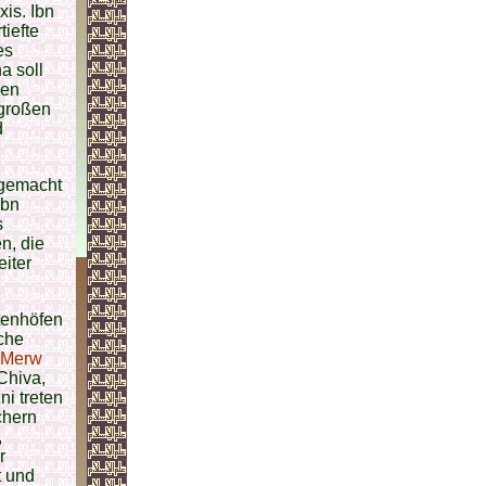
xis. Ibn
iefte
es
a soll
hen
 großen
d
gemacht
ibn
s
n, die
eiter
tenhöfen
sche
Merw
Chiva,
i treten
chern
,
r
t und