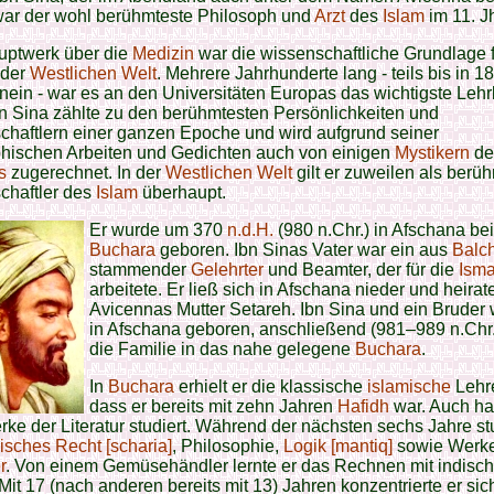
war der wohl berühmteste Philosoph und
Arzt
des
Islam
im 11. Jh
uptwerk über die
Medizin
war die wissenschaftliche Grundlage f
 der
Westlichen Welt
. Mehrere Jahrhunderte lang - teils bis in 18
inein - war es an den Universitäten Europas das wichtigste Lehr
bn Sina zählte zu den berühmtesten Persönlichkeiten und
chaftlern einer ganzen Epoche und wird aufgrund seiner
phischen Arbeiten und Gedichten auch von einigen
Mystikern
d
s
zugerechnet. In der
Westlichen Welt
gilt er zuweilen als berü
chaftler des
Islam
überhaupt.
Er wurde um
370
n.d.H.
(
980 n.Chr.) in Afschana bei
Buchara
geboren. Ibn Sinas Vater war ein aus
Balc
stammender
Gelehrter
und Beamter, der für die
Isma
arbeitete. Er ließ sich in Afschana nieder und heirate
Avicennas Mutter Setareh. Ibn Sina und ein Bruder
in Afschana geboren, anschließend (981–989 n.Chr.
die Familie in das nahe gelegene
Buchara
.
In
Buchara
erhielt er die klassische
islamische
Lehre
dass er bereits mit zehn Jahren
Hafidh
war. Auch hat
rke der Literatur studiert. Während der nächsten sechs Jahre st
isches Recht [scharia]
, Philosophie,
Logik [mantiq]
sowie Werke
r
. Von einem Gemüsehändler lernte er das Rechnen mit indisc
Mit 17 (nach anderen bereits mit 13) Jahren konzentrierte er sic