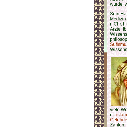
wurde, 
Sein Ha
Medizin
n.Chr. h
Ärzte. I
Wissens
philoso
Sufismu
Wissens
viele We
er
islam
Gelehrte
Zahlen. 