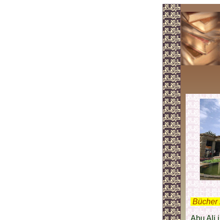
.
Bücher 
Abu Ali