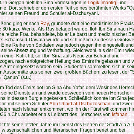
. In Gorgan hielt Ibn Sina Vorlesungen in
Logik [mantiq]
und
ie. Dort schrieb er den ersten Teil seines berühmten Werks "
 hier seinen Freund und Schüler al-Dschuzyani.
eßend ging er nach
Ray
, gründete dort eine medizinische Praxi
e 30 kurze Werke. Als Ray belagert wurde, floh Ibn Sina nach 
ne reiche Frau behandelte, bis er Leibarzt und medizinischer Be
rs Schamsud-Dawala wurde und schließlich zu dessen Großwe
. Eine Reihe von Soldaten war jedoch gegen ihn eingestellt und
 seine Absetzung und Verhaftung. Gleichwohl, als der Emir wie
n einer Kolik litt, soll Ibn Sina aufs Neue zur Behandlung
ogen, nach erfolgreicher Heilung des Emirs freigelassen und w
es Amt eingesetzt worden sein. Studenten sammelten sich in se
 Ausschnitte aus seinen zwei größten Büchern zu lesen, der "S
"Qanun" (s.u.).
m Tod des Emirs bot Ibn Sina Abu Yafar, dem Wesir des Herrsc
seine Dienste an und wurde deswegen vom neuen Herrscher
 in dessen Burg eingekerkert. Schließlich konnte Ibn Sina je
hr. mit seinem Schüler
Abu Ubaid al-Dschuzdschani
und zwei
teten nach Isfahan entkommen, wo ihn der Fürst willkommen hi
6 n.Chr. arbeitet er als Leibarzt des Herrschers von
Isfahan
.
achte seine letzten Jahre im Dienst des Herren der Stadt Ala Al
n wissenschaftlichen und literarischen Fragen beriet und bei