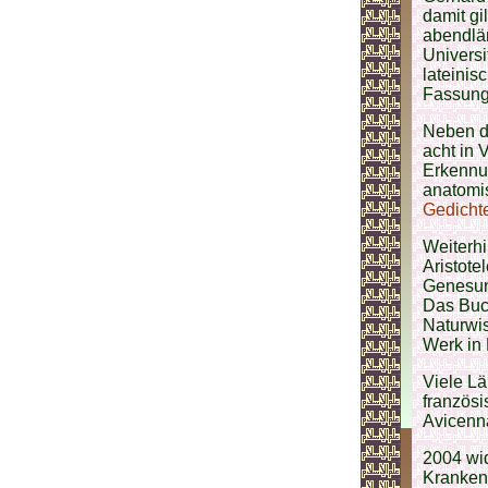
damit gi
abendlän
Universi
lateinis
Fassung
Neben d
acht in 
Erkennu
anatomis
Gedicht
Weiterh
Aristote
Genesung
Das Buch
Naturwis
Werk in 
Viele L
französi
Avicenna
2004 wi
Krankenh