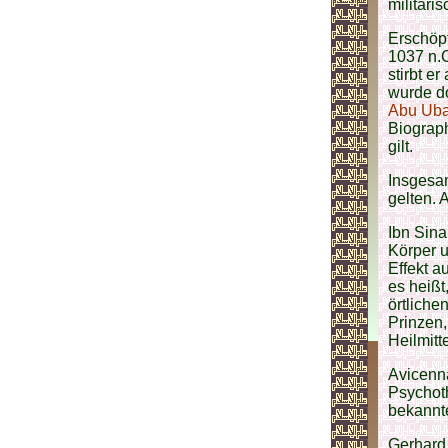
militäri
Erschöpf
1037 n.C
stirbt e
wurde do
Abu Uba
Biograph
gilt.
Insgesam
gelten. 
Ibn Sin
Körper u
Effekt a
es heißt
örtliche
Prinzen,
Heilmitt
Avicenna
Psychoth
bekannt
Gerhard 