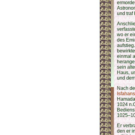
ermordet
Astronom
und traf
Anschli
verfasst
wo er ei
des Emi
aufstieg
bewirkte
einmal a
herangez
sein alt
Haus, um
und dem 
Nach de
Isfahans
Hamadans
1024 n.C
Bediens
1025–103
Er verbr
den er i