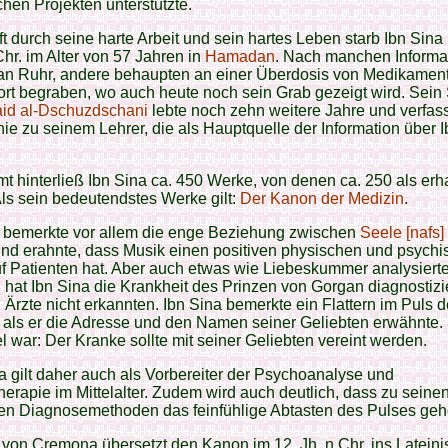
schen Projekten unterstützte.
t durch seine harte Arbeit und sein hartes Leben starb Ibn Sina
hr. im Alter von 57 Jahren in
Hamadan
. Nach manchen Informa
r an Ruhr, andere behaupten an einer Überdosis von Medikament
rt begraben, wo auch heute noch sein Grab gezeigt wird. Sein
id al-Dschuzdschani
lebte noch zehn weitere Jahre und verfass
ie zu seinem Lehrer, die als Hauptquelle der Information über 
t hinterließ Ibn Sina ca. 450 Werke, von denen ca. 250 als erh
Als sein bedeutendstes Werke gilt:
Der Kanon der Medizin
.
a bemerkte vor allem die enge Beziehung zwischen
Seele [nafs]
nd erahnte, dass Musik einen positiven physischen und psych
uf Patienten hat. Aber auch etwas wie Liebeskummer analysierte
, hat Ibn Sina die Krankheit des Prinzen von Gorgan diagnostizi
n Ärzte nicht erkannten. Ibn Sina bemerkte ein Flattern im Puls 
 als er die Adresse und den Namen seiner Geliebten erwähnte.
el war: Der Kranke sollte mit seiner Geliebten vereint werden.
 gilt daher auch als Vorbereiter der Psychoanalyse und
erapie im Mittelalter. Zudem wird auch deutlich, dass zu seine
en Diagnosemethoden das feinfühlige Abtasten des Pulses gehö
von Cremona übersetzt den Kanon im 12. Jh. n.Chr. ins Lateini