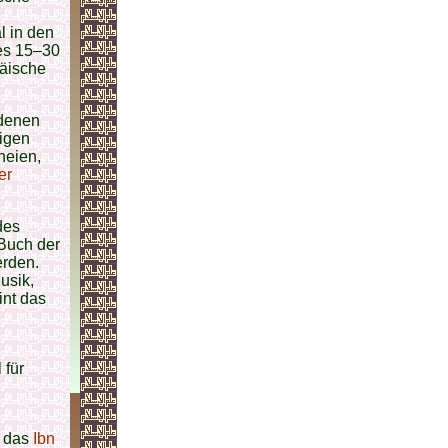
l in den
 es 15–30
räische
 denen
tigen
neien,
er
des
(Buch der
erden.
usik,
int das
 für
. das
Ibn