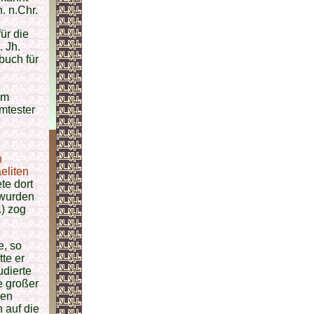
. n.Chr.
ür die
. Jh.
buch für
em
hmtester
h
eliten
te dort
 wurden
) zog
, so
te er
udierte
 großer
hen
h auf die