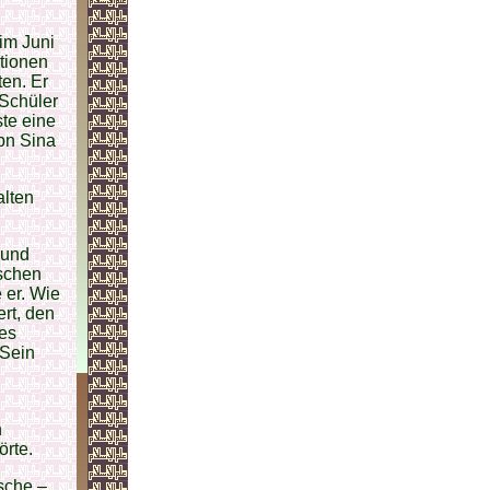
 im Juni
tionen
en. Er
 Schüler
te eine
Ibn Sina
alten
und
ischen
 er. Wie
ert, den
des
 Sein
n
rte.
sche –