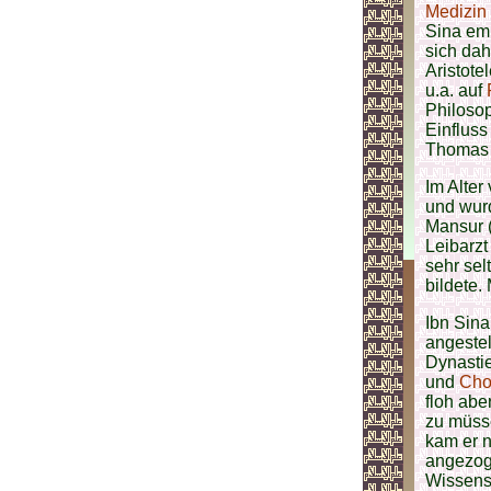
Medizin
Sina emp
sich da
Aristote
u.a. auf
Philosop
Einfluss
Thomas 
Im Alter
und wur
Mansur (
Leibarzt
sehr sel
bildete.
Ibn Sin
angestel
Dynastie
und
Cho
floh abe
zu müss
kam er 
angezog
Wissensc