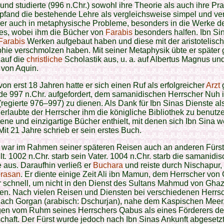
und studierte (996 n.Chr.) sowohl ihre Theorie als auch ihre Pra
fand die bestehende Lehre als vergleichsweise simpel und vert
her auch in metaphysische Probleme, besonders in die Werke d
les, wobei ihm die Bücher von
Farabis
besonders halfen. Ibn Sin
Farabis
Werken aufgebaut haben und diese mit der aristotelisc
hie verschmolzen haben. Mit seiner Metaphysik übte er später
 auf die
christliche
Scholastik aus, u. a. auf Albertus Magnus un
von Aquin.
 von erst 18 Jahren hatte er sich einen Ruf als erfolgreicher
Arzt
de 997 n.Chr. aufgefordert, dem samanidischen Herrscher Nuh 
regierte 976–997) zu dienen. Als Dank für Ibn Sinas Dienste al
 erlaubte der Herrscher ihm die königliche Bibliothek zu benutze
tene und einzigartige Bücher enthielt, mit denen sich Ibn Sina w
 Mit 21 Jahre schrieb er sein erstes Buch.
a war im Rahmen seiner späteren Reisen auch an anderen Fürs
lt. 1002 n.Chr. starb sein Vater. 1004 n.Chr. starb die samanidi
 aus. Daraufhin verließ er
Buchara
und reiste durch Nischapur,
rasan
. Er diente einige Zeit Ali ibn Mamun, dem Herrscher von 
r schnell, um nicht in den Dienst des Sultans Mahmud von Ghazn
en. Nach vielen Reisen und Diensten bei verschiedenen Herrs
nach Gorgan (arabisch: Dschurjan), nahe dem Kaspischen Meer
en vom Ruhm seines Herrschers Qabus als eines Förderers de
haft. Der Fürst wurde jedoch nach Ibn Sinas Ankunft abgesetz