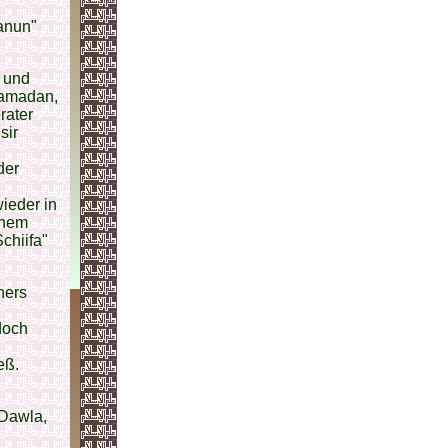
Qanun"
s und
Hamadan,
rater
sir
der
ieder in
inem
chiifa"
hers
doch
eß.
-Dawla,