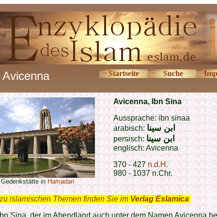
Avicenna
Startseite
Suche
Imp
Avicenna, Ibn Sina
Aussprache: ibn sinaa
ابن سينا
arabisch:
ابن سينا
persisch:
englisch: Avicenna
370 - 427
n.d.H.
980 - 1037 n.Chr.
Gedenkstätte in
Hamadan
zu islamischen Themen finden Sie im
Verlag Eslamica
.
 ibn Sina, der im Abendland auch unter dem Namen Avicenna b