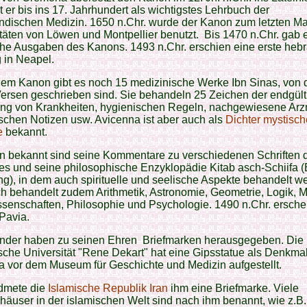
lt er bis ins 17. Jahrhundert als wichtigstes Lehrbuch der
dischen Medizin. 1650 n.Chr. wurde der Kanon zum letzten Ma
täten von Löwen und Montpellier benutzt. Bis 1470 n.Chr. gab
che Ausgaben des Kanons. 1493 n.Chr. erschien eine erste heb
 in Neapel.
em Kanon gibt es noch 15 medizinische Werke Ibn Sinas, von
Versen geschrieben sind. Sie behandeln 25 Zeichen der endgül
ng von Krankheiten, hygienischen Regeln, nachgewiesene Arz
chen Notizen usw. Avicenna ist aber auch als
Dichter mystisch
e
bekannt.
in bekannt sind seine Kommentare zu verschiedenen Schriften 
les und seine philosophische Enzyklopädie Kitab asch-Schiifa 
), in dem auch spirituelle und seelische Aspekte behandelt w
 behandelt zudem Arithmetik, Astronomie, Geometrie, Logik, M
senschaften, Philosophie und Psychologie. 1490 n.Chr. ersche
Pavia.
änder haben zu seinen Ehren Briefmarken herausgegeben. Die
sche Universität "Rene Dekart" hat eine Gipsstatue als Denkmal
 vor dem Museum für Geschichte und Medizin aufgestellt.
dmete die
Islamische Republik Iran
ihm eine Briefmarke. Viele
äuser in der islamischen Welt sind nach ihm benannt, wie z.B