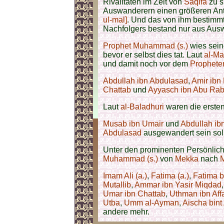
Rivalitäten im Zelt von
Saqifa
zu 
Auswanderern einen größeren Ant
ul-mal]
. Und das von ihm bestimm
Nachfolgers bestand nur aus Aus
Prophet Muhammad (s.)
wies sei
bevor er selbst dies tat. Laut
al-Ma
und damit noch vor dem
Prophete
Abdullah ibn Abdulasad
,
Amir ibn
Chattab
und
Ayyasch ibn Abu Rab
Laut
al-Baladhuri
waren die erste
Musab ibn Umair
und
Abdullah i
Abdulasad
ausgewandert sein sol
Unter den prominenten Persönlich
Muhammad (s.)
von
Mekka
nach
Imam Ali (a.)
,
Fatima (a.)
,
Fatima b
Mutallib
,
Ammar ibn Yasir
Miqdad
Umar ibn Chattab
,
Uthman ibn Aff
Utba
,
Umm al-Ayman
,
Aischa bint
andere mehr.