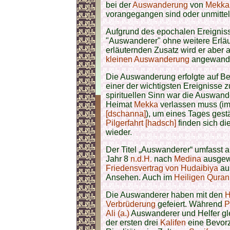
bei der
Auswanderung
von
Mekka
vorangegangen sind oder unmitte
Aufgrund des epochalen Ereignis
"Auswanderer" ohne weitere Erläut
erläuternden Zusatz wird er aber
kleinen Auswanderung
angewandt
Die Auswanderung erfolgte auf B
einer der wichtigsten Ereignisse
spirituellen Sinn war die Auswand
Heimat
Mekka
verlassen muss (i
[dschanna]
), um eines Tages gest
Pilgerfahrt [hadsch]
finden sich d
wieder.
Der Titel „Auswanderer“ umfasst a
Jahr 8
n.d.H.
nach
Medina
ausgewa
Friedensvertrag von Hudaibiya
au
Ansehen. Auch im
Heiligen Quran
Die Auswanderer haben mit den
H
Verbrüderung
gefeiert. Während
P
Ali (a.)
Auswanderer und Helfer gle
der ersten drei
Kalifen
eine Bevorz