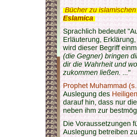
.
Bücher zu islamischen
Eslamica
.
Sprachlich bedeutet "A
Erläuterung, Erklärung
wird dieser Begriff einm
(die Gegner) bringen di
dir die Wahrheit und wo
zukommen ließen. ...
"
Prophet Muhammad (s.
Auslegung des
Heilige
darauf hin, dass nur di
neben ihm zur bestmögl
Die Voraussetzungen f
Auslegung betreiben z