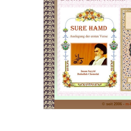
© seit 2006 -
m-