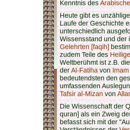
Kenntnis des
Arabisch
Heute gibt es unzählig
Laufe der Geschichte e
unterschiedlich ausgefo
Wissensstand und der i
Gelehrten [faqih]
bestim
zudem Teile des
Heilig
Weltberühmt ist z.B. d
der
Al-Fatiha
von
Imam
bedeutendsten den ge
umfassenden Auslegungs
Tafsir al-Mizan
von
Alla
Die Wissenschaft der Qu
quran] als ein Zweig d
befasst sich mit der "A
Verständnisses der
Ver