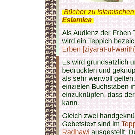
.
Bücher zu islamischen
Eslamica
.
Als Audienz der Erben 
wird ein Teppich bezei
Erben [ziyarat-ul-warith
Es wird grundsätzlich 
bedruckten und geknüpf
als sehr wertvoll gelten
einzielen Buchstaben i
einzuknüpfen, dass der
kann.
Gleich zwei handgeknüp
Gebetstext sind im
Tep
Radhawi
ausgestellt. D