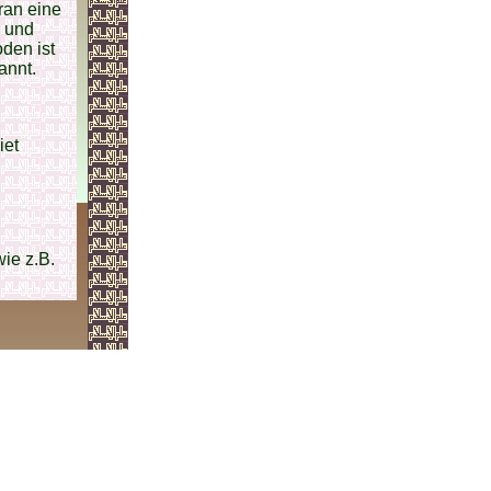
Iran eine
- und
den ist
annt.
iet
ie z.B.