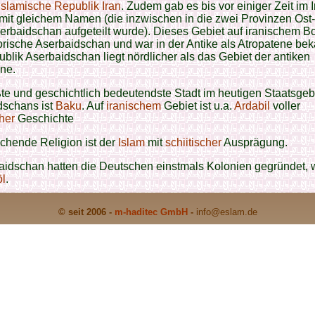
Islamische Republik Iran
. Zudem gab es bis vor einiger Zeit im 
mit gleichem Namen (die inzwischen in die zwei Provinzen Ost
rbaidschan aufgeteilt wurde). Dieses Gebiet auf iranischem Bo
orische Aserbaidschan und war in der Antike als Atropatene bek
blik Aserbaidschan liegt nördlicher als das Gebiet der antiken
ne.
te und geschichtlich bedeutendste Stadt im heutigen Staatsgeb
dschans ist
Baku
. Auf
iranischem
Gebiet ist u.a.
Ardabil
voller
her
Geschichte
chende Religion ist der
Islam
mit
schiitischer
Ausprägung.
aidschan hatten die Deutschen einstmals Kolonien gegründet, w
l
.
© seit 2006 -
m-haditec GmbH
-
info
@eslam.de