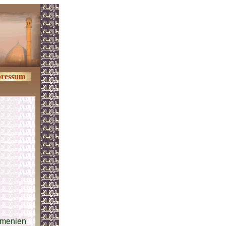
ressum
rmenien