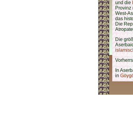
und die
Provinz 
West-Ase
das hist
Die Repu
Atropate
Die größ
Aserbai
islamisc
Vorherrs
In Aserb
in
Göygö