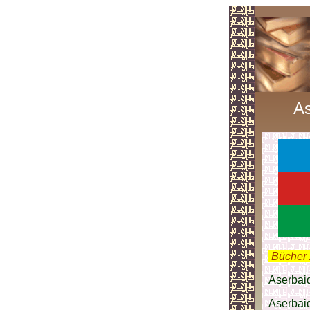
As
.
Bücher 
Aserbaid
Aserbai