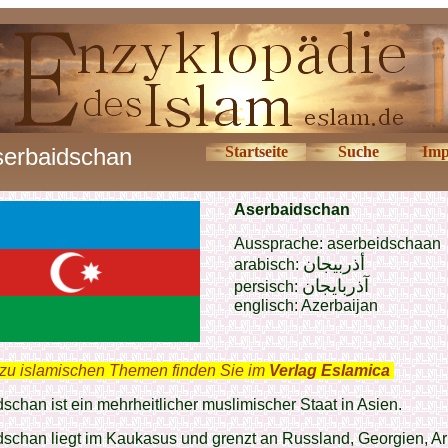
erbaidschan
Startseite
Suche
Imp
Aserbaidschan
Aussprache: aserbeidschaan
أذربيجان
arabisch:
آذربایجان
persisch:
englisch: Azerbaijan
zu islamischen Themen finden Sie im
Verlag Eslamica
.
schan ist ein mehrheitlicher muslimischer Staat in Asien.
dschan liegt im Kaukasus und grenzt an Russland, Georgien, A