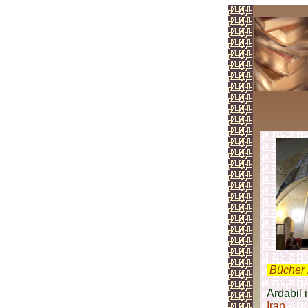
.
Bücher 
Ardabil 
Iran
.