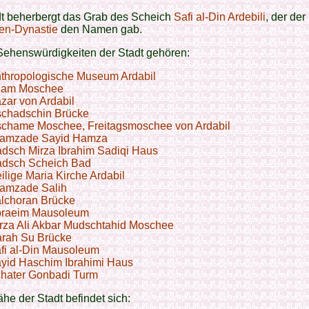
dt beherbergt das Grab des Scheich
Safi al-Din Ardebili
, der der
en-Dynastie
den Namen gab.
Sehenswürdigkeiten der Stadt gehören:
thropologische Museum Ardabil
zam Moschee
zar von Ardabil
chadschin Brücke
chame Moschee, Freitagsmoschee von Ardabil
amzade Sayid Hamza
dsch Mirza Ibrahim Sadiqi Haus
dsch Scheich Bad
ilige Maria Kirche Ardabil
amzade Salih
lchoran Brücke
raeim Mausoleum
rza Ali Akbar Mudschtahid Moschee
rah Su Brücke
fi al-Din Mausoleum
yid Haschim Ibrahimi Haus
hater Gonbadi Turm
ähe der Stadt befindet sich: