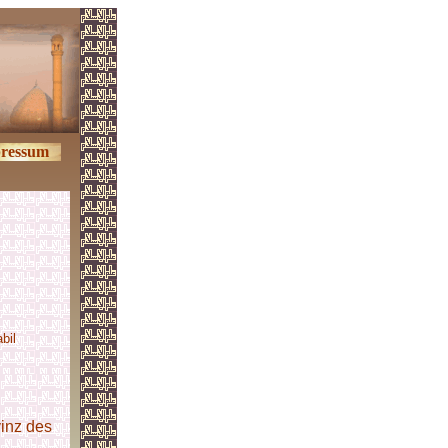
ressum
bil
inz des