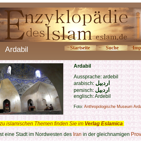
Ardabil
Startseite
Suche
Imp
Ardabil
Aussprache: ardebil
اردبیل
arabisch:
اردبیل
persisch:
englisch: Ardebil
Foto:
Anthropologische Museum Arda
zu islamischen Themen finden Sie im
Verlag Eslamica
.
ist eine Stadt im Nordwesten des
Iran
in der gleichnamigen
Prov