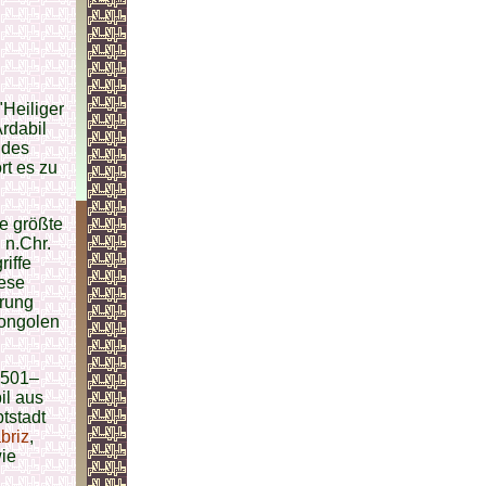
"Heiliger
rdabil
 des
t es zu
ie größte
 n.Chr.
riffe
iese
erung
Mongolen
501–
il aus
tstadt
briz
,
wie