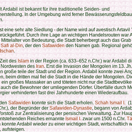
t Ardabil ist bekannt für ihre traditionelle Seiden- und
herstellung. In der Umgebung wird ferner Bewässerungsfeldbau
n.
ist eine sehr alte Siedlung - der Name wird auf avestisch Artavil 
urückgeführt. Durch ihre Lage an wichtigen Handelsrouten war A
 Mittelalter von Bedeutung, die Stadt beherbergt auch das Grab
Safi al-Din
, der den
Safawiden
den Namen gab. Regional gehör
dschan
.
 Zeit des
Islam
in der Region (ca. 633–652 n.Chr.) war Ardabil d
m Nordwesten des
Iran
. Erst die Invasion der Mongolen im 13. Jh.
en große teile der Stadt und der Region. Ardabil konnte zwei Ang
, beim dritten mal fiel die Stadt in die Hände der Mongolen. D
n ein großes Massaker an und töteten nicht nur die Stadtbevölk
 auch die Bewohner der umliegenden Dörfer. Überfälle durch 
gier verhinderten fast drei Jahrhunderte einen Wiederaufbau.
 den
Safawiden
konnte sich die Stadt erholen.
Schah Ismail I.
(1
hr.), der Begründer der
Safawiden-Dynastie
, begann von Ardab
orstoß zur Zentralisierung der persischen Verwaltung. Zur Haup
entstehenden Reiches ernannte
Ismail I.
zwar um 1500 n.Chr.
Tä
konnte Ardabil wieder zu einer wichtigen Stadt, wirtschaftlich 
, aufsteigen.