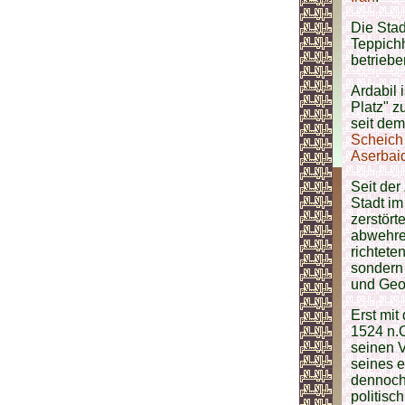
Die Stad
Teppich
betriebe
Ardabil 
Platz" z
seit dem
Scheich 
Aserbai
Seit der
Stadt i
zerstört
abwehren
richtete
sondern
und Geor
Erst mit
1524 n.C
seinen V
seines 
dennoch 
politisch