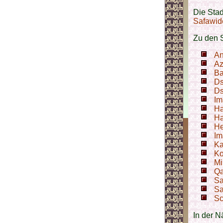
Die Sta
Safawid
Zu den 
An
A
Ba
Ds
Ds
Im
Ha
Ha
He
Im
Ka
Ko
Mi
Qa
Sa
Sa
Sc
In der N