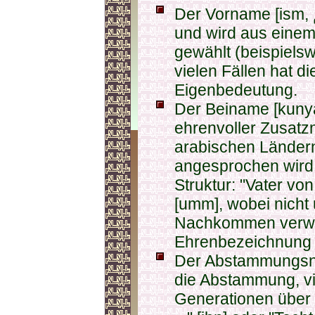
Der Vorname [ism, اسم‎] ist der persönliche Name
und wird aus eine
gewählt (beispiels
vielen Fällen hat 
Eigenbedeutung.
Der Beiname [kunya, كنية‎] ist ein persönl
ehrenvoller Zusatz
arabischen Ländern
angesprochen wird. 
Struktur: "Vater von 
[umm], wobei nicht
Nachkommen verwie
Ehrenbezeichnung m
Der Abstammungsname [nasab
die Abstammung, vi
Generationen über 