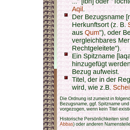
..." [ibn] oder "Tocht
Aqil
.
Der Bezugsname [nisba, نسبة‎] bes
Herkunftsort (z. B.
aus
Qum
"), oder B
vergleichbares Mer
Rechtgeleitete").
Ein Spitzname [laqab, لقب] kann op
hinzugefügt werden,
Bezug aufweist.
Titel, der in der 
wird, wie z.B.
Sche
Die Ordnung ist zumeist in folgen
Bezugsname, ggf. Spitzname und
vorgezogen, wenn kein Titel existie
Historische Persönlichkeiten sind
Abbas
) oder anderen Namensteile