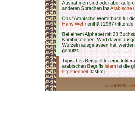
Ausnahmen sind oder aber aufgrund
anderen Sprachen ins
Arabische
ü
Das "Arabische Wörterbuch für di
Hans Wehr
enthält 2967 triliteral
Bei einem Alphabet mit 28 Buchst
Kombinationen. Wird davon ausg
Wurzeln ausgelassen hat, werden 
genutzt.
Typisches Beispiel für eine
trilite
arabischen Be
griffs
Islam
ist die 
Ergebenheit
[taslim].
© seit 2006 -
m-