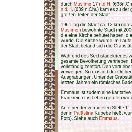
durch
Muslime
17
n.d.H.
(638n.Chr
n.d.H.
(639 n.Chr.) kam es zu der
großen Teilen der Stadt.
1961 lag die Stadt ca. 12 km nor
Muslimen
bewohnte Stadt mit 200
die eine Kirche behütet haben, di
wurde. Die Kirche wurde im Laufe 
der Stadt befand sich die Grabstä
Während des Sechstagekrieges wu
gesamte Bevölkerung vertrieben. 
vollständig zerstört. Den vertri
verweigert. So existiert der Ort h
Ausgrabungen. Unter der Grabstä
letzten Jahren ein römisches Bade
Emmaus ist zudem eine karitative
Frankreich ins Leben gerufen wur
An einer der vermuteten Stelle 1
der in
Palästina
Kubebe hieß, wurd
Foto). Siehe auch
Emmaus
.