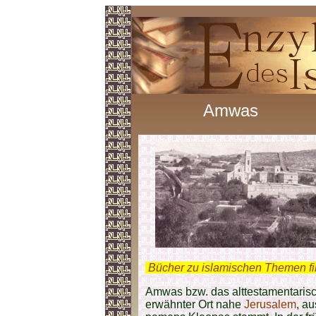
Amwas
.
Bücher zu islamischen Themen f
Amwas bzw. das alttestamentaris
erwähnter Ort nahe
Jerusalem
, a