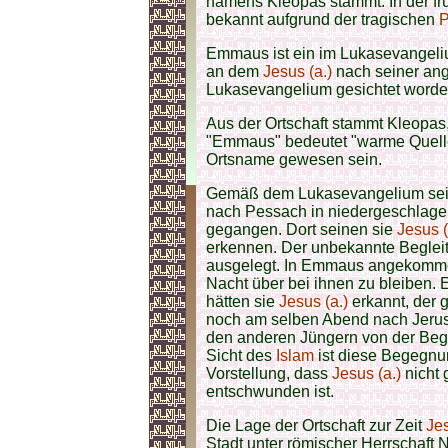
namens Kleopas stammt. In der f
bekannt aufgrund der tragischen
P
Emmaus ist ein im Lukasevangeli
an dem
Jesus (a.)
nach seiner an
Lukasevangelium gesichtet worden
Aus der Ortschaft stammt Kleopas
"Emmaus" bedeutet "warme Quelle"
Ortsname gewesen sein.
Gemäß dem Lukasevangelium seie
nach Pessach in niedergeschlag
gegangen. Dort seinen sie
Jesus (
erkennen. Der unbekannte Begleit
ausgelegt. In Emmaus angekommen,
Nacht über bei ihnen zu bleiben. 
hätten sie
Jesus (a.)
erkannt, der 
noch am selben Abend nach Jerus
den anderen Jüngern von der Beg
Sicht des
Islam
ist diese Begegnu
Vorstellung, dass
Jesus (a.)
nicht 
entschwunden ist.
Die Lage der Ortschaft zur Zeit
Jes
Stadt unter römischer Herrschaft N