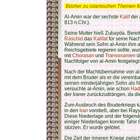
.
Bücher zu islamischen Themen f
Al-Amin war der sechste
Kalif
der
813 n.Chr.).
Seine Mutter hieß Zubayda. Bereit
Raschid
das
Kalifat
für seine Nach
Während sein Sohn al-Amin ihm al
Reichsgebiete regieren sollte, 
mit
Chorasan
und
Transoxanien
ü
Nachfolger von al-Amin festgelegt
Nach der Machtübernahme von al
mit dem Bruder als er die verein
seinen minderjährigen Sohn als N
versuchte al-Amin, wie schon
Had
der Iraner zurückzudrängen, da die
Zum Ausbruch des Bruderkriegs ka
in den
Iran
vorstieß, aber bei Ray
Diese Niederlage und der folgend
einiger Niederlagen konnte Tahir 
stürzen. Er wurde getötet.
Die Zeit der inneren Kriege zwis