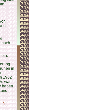
vom
 von
und
e,
r nach
 ein.
berung
ruhen in
r
en 1962
Es war
er haben
 Land
 in