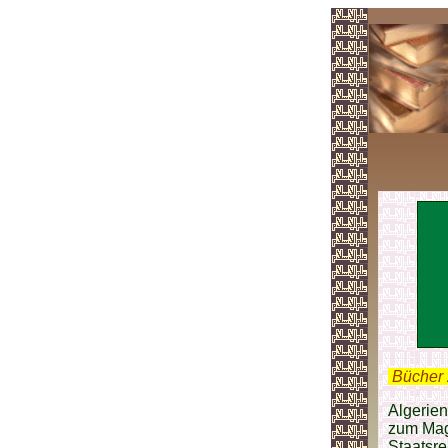
.
Bücher 
Algerien
zum Magh
Staatsre