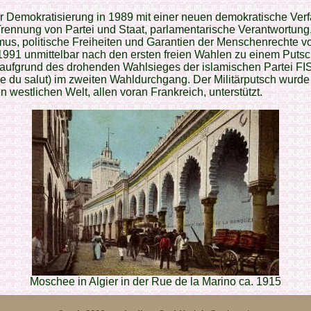
 Demokratisierung in 1989 mit einer neuen demokratische Ver
Trennung von Partei und Staat, parlamentarische Verantwortung
mus, politische Freiheiten und Garantien der Menschenrechte v
991 unmittelbar nach den ersten freien Wahlen zu einem Puts
, aufgrund des drohenden Wahlsieges der islamischen Partei FIS
e du salut) im zweiten Wahldurchgang. Der Militärputsch wurde
 westlichen Welt, allen voran Frankreich, unterstützt.
Moschee in Algier in der Rue de la Marino ca. 1915