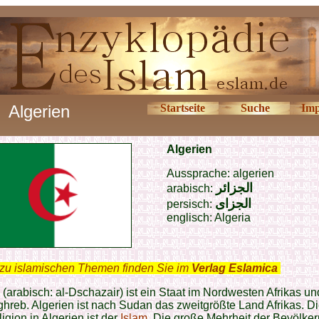
Algerien
Startseite
Suche
Imp
Algerien
Aussprache: algerien
الجزائر
arabisch:
الجزای
persisch:
englisch: Algeria
zu islamischen Themen finden Sie im
Verlag Eslamica
.
 (arabisch: al-Dschazair) ist ein Staat im Nordwesten Afrikas un
reb. Algerien ist nach Sudan das zweitgrößte Land Afrikas. D
ligion in Algerien ist der
Islam
. Die große Mehrheit der Bevölke