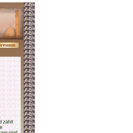
ressum
d zählt
ie
rung sind