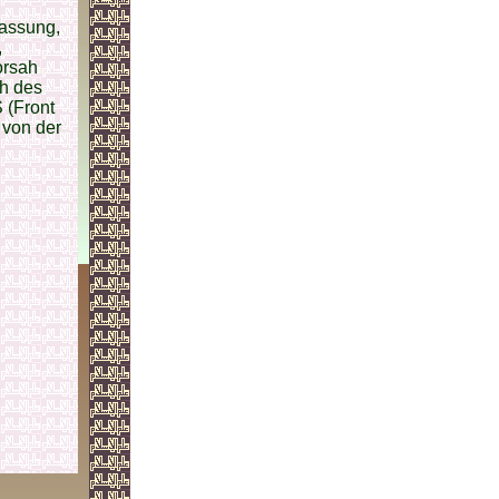
fassung,
,
orsah
ch des
 (Front
 von der