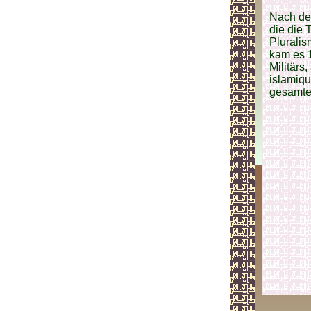
Nach der
die die 
Pluralis
kam es 1
Militärs
islamiqu
gesamten