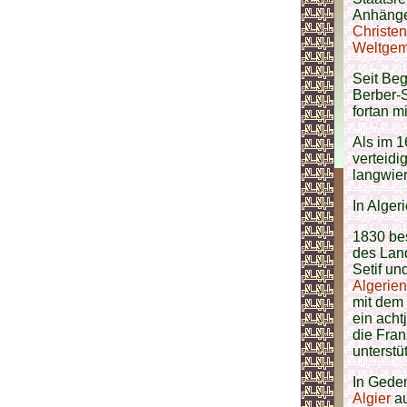
Anhänger
Christen
Weltgem
Seit Beg
Berber-S
fortan m
Als im 1
verteidi
langwier
In Alger
1830 be
des Land
Setif u
Algerie
mit dem 
ein acht
die Fran
unterstüt
In Gede
Algier
au