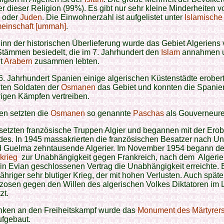
 dieser Religion (99%). Es gibt nur sehr kleine Minderheiten 
oder
Juden
. Die Einwohnerzahl ist aufgelistet unter
Islamische
einschaft [ummah]
.
inn der historischen Überlieferung wurde das Gebiet Algeriens
tämmen besiedelt, die im 7. Jahrhundert den
Islam
annahmen 
it
Arabern
zusammen lebten.
6. Jahrhundert Spanien einige algerischen Küstenstädte erobert
gten Soldaten der
Osmanen
das Gebiet und konnten die Spanie
igen Kämpfen vertreiben.
ien setzten die
Osmanen
so genannte
Paschas
als Gouverneure
setzten französische Truppen Algier und begannen mit der Ero
es. In 1945 massakrierten die französischen Besatzer nach Un
nd Guelma zehntausende Algerier. Im November 1954 begann de
nkrieg
zur Unabhängigkeit gegen Frankreich, nach dem Algeri
in Evian geschlossenen Vertrag die Unabhängigkeit erreichte. 
jähriger sehr blutiger Krieg, der mit hohen Verlusten. Auch spät
zosen gegen den Willen des algerischen Volkes Diktatoren im
zt.
nken an den Freiheitskampf wurde das
Monument des Märtyrers
fgebaut.