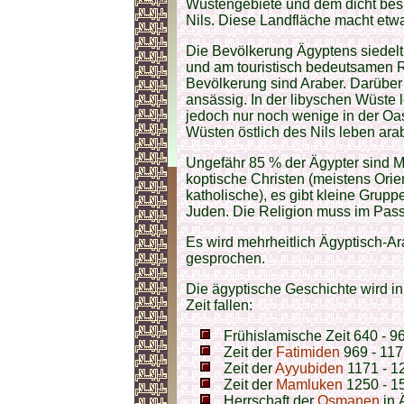
Wüstengebiete und dem dicht besi
Nils. Diese Landfläche macht etwa
Die Bevölkerung Ägyptens siedelt 
und am touristisch bedeutsamen R
Bevölkerung sind Araber. Darüber
ansässig. In der libyschen Wüste
jedoch nur noch wenige in der Oa
Wüsten östlich des Nils leben a
Ungefähr 85 % der Ägypter sind 
koptische Christen (meistens Orien
katholische), es gibt kleine Grup
Juden. Die Religion muss im Pass
Es wird mehrheitlich Ägyptisch-Ar
gesprochen.
Die ägyptische Geschichte wird in
Zeit fallen:
Frühislamische Zeit 640 - 96
Zeit der
Fatimiden
969 - 11
Zeit der
Ayyubiden
1171 - 1
Zeit der
Mamluken
1250 - 1
Herrschaft der
Osmanen
in 