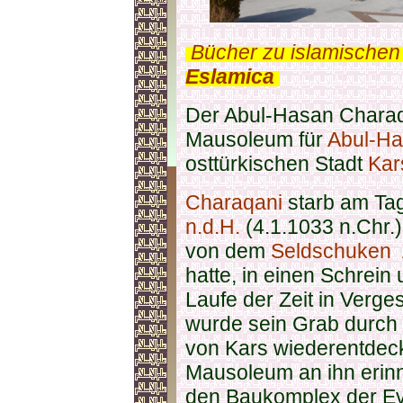
.
Bücher zu islamischen
Eslamica
.
Der Abul-Hasan Charaqa
Mausoleum für
Abul-Ha
osttürkischen Stadt
Kar
Charaqani
starb am Ta
n.d.H.
(4.1.1033 n.Chr.
von dem
Seldschuken
hatte, in einen Schrein
Laufe der Zeit in Verge
wurde sein Grab durch
von Kars wiederentdeck
Mausoleum an ihn erinn
den Baukomplex der E