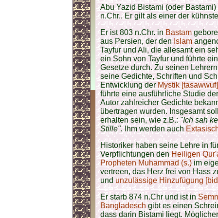
Abu Yazid Bistami (oder Bastami)
n.Chr.. Er gilt als einer der kühns
Er ist 803 n.Chr. in
Bastam
gebore
aus Persien, der den
Islam
angeno
Tayfur und Ali, die allesamt ein 
ein Sohn von Tayfur und führte ei
Gesetze durch. Zu seinen Lehrern 
seine Gedichte, Schriften und Schü
Entwicklung der
Mystik [tasawwuf]
führte eine ausführliche Studie de
Autor zahlreicher Gedichte bekann
übertragen wurden. Insgesamt sol
erhalten sein, wie z.B.:
"Ich sah ke
Stille".
Ihm werden auch
Extasisch
Historiker haben seine Lehre in 
Verpflichtungen den
Heiligen Qur
Propheten Muhammad (s.)
im eige
vertreen, das Herz frei von Hass 
und
unzulässige Hinzufügung [bid
Er starb 874 n.Chr und ist in
Semn
Bangladesch
gibt es einen Schre
dass darin Bistami liegt. Mögliche