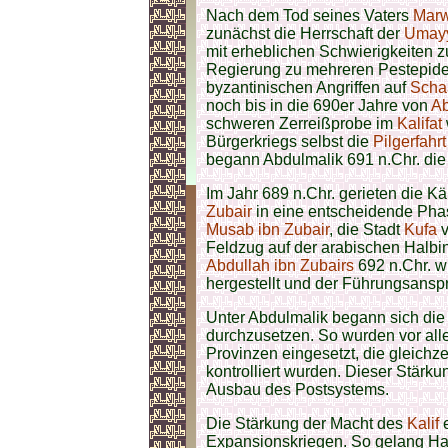
Nach dem Tod seines Vaters
Marw
zunächst die Herrschaft der
Umay
mit erheblichen Schwierigkeiten z
Regierung zu mehreren Pestepid
byzantinischen Angriffen auf
Sch
noch bis in die 690er Jahre von
Ab
schweren Zerreißprobe im
Kalifat
Bürgerkriegs selbst die
Pilgerfahr
begann Abdulmalik 691 n.Chr. die
Im Jahr 689 n.Chr. gerieten die 
Zubair
in eine entscheidende Phas
Musab ibn Zubair
, die Stadt
Kufa
v
Feldzug auf der arabischen Halbi
Abdullah ibn Zubairs
692 n.Chr. w
hergestellt und der Führungsansp
Unter Abdulmalik begann sich die
durchzusetzen. So wurden vor alle
Provinzen eingesetzt, die gleichz
kontrolliert wurden. Dieser Stärk
Ausbau des Postsystems.
Die Stärkung der Macht des
Kalif
e
Expansionskriegen. So gelang Ha