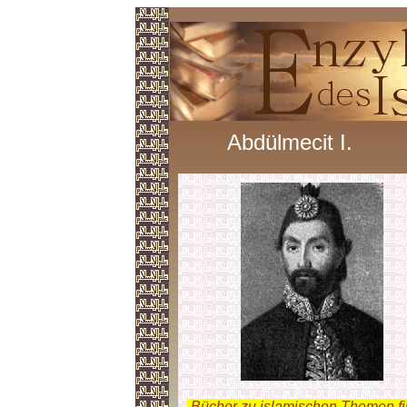
Abdülmecit I.
.
Bücher zu islamischen Themen f