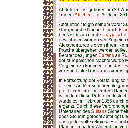
Abdülmecit ist geboren am 23. Apr
seinem
Ableben
am 25. Juni 1861
Abdülmecit folgte seinem Vater S
starb, war die Nachricht nach
Ista
bei Nezib von der des
ägyptische
geschlagen worden sei. Zugleich
Alexandria, wo sie von ihrem 
Pascha übergeben werden sollte,
Berater des jungen
Sultans
an Rus
der europäischen Mächte wurde 
Vergleich zu kommen, und das
Os
zur Südflanke Russlands vorerst ge
In Fortsetzung der Vorstellung se
die eine Art Menschenrechte gara
proklamiert, das unter dem Name
ist in dem diese Reformen festge
wurde es im Februar 1856 durch 
ergänzt. Durch diese Verordnunge
Untertanen des
Sultans
Sicherhei
dass Steuern gerecht auferlegt un
dass jeder volle religiöse Freihei
Plan rief scharfen Widerstand vo