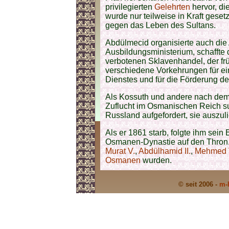
privilegierten
Gelehrten
hervor, di
wurde nur teilweise in Kraft gese
gegen das Leben des Sultans.
Abdülmecid organisierte auch die
Ausbildungsministerium, schaffte 
verbotenen Sklavenhandel, der f
verschiedene Vorkehrungen für ein
Dienstes und für die Förderung d
Als Kossuth und andere nach dem
Zuflucht im Osmanischen Reich s
Russland aufgefordert, sie auszuli
Als er 1861 starb, folgte ihm sein
Osmanen-Dynastie auf den Thron. 
Murat V.
,
Abdülhamid II.
,
Mehmed 
Osmanen
wurden.
© seit 2006 -
m-